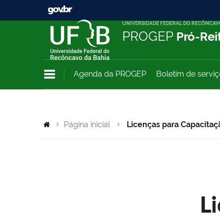
UNIVERSIDADE FEDERAL DO RECÔNCAV
PROGEP
Pró-Rei
Agenda da PROGEP
Boletim de servi
Página inicial
Licenças para Capacitaç
L