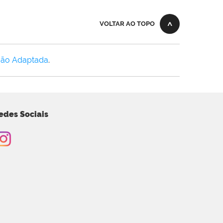
VOLTAR AO TOPO
Não Adaptada
.
edes Sociais