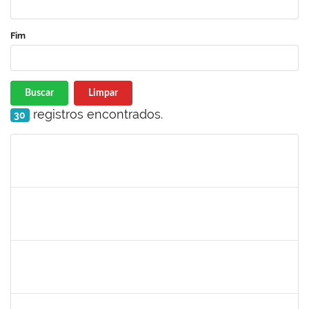
Fim
Buscar
Limpar
registros encontrados.
30
Matrícula
Nome
Cargo
Processo
Início
Fim
Status
1046848
ROSILDA SANTANA DOS SANTOS
Técnico
23007.00007046/2025-28
05/05/2025
03/06/2025
Concluído
1782699
DENISE DE LIMA SILVA
Técnico
23007.00025725/2024-98
05/05/2025
03/07/2025
Concluído