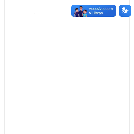
23/06/2025
Concluído
2076546
LILIAN ARAGÃO DA SILVA
Docente
23007.00025211/2024-08
24/03/2025
21/06/2025
Concluído
1241198
TAYANE CERQUEIRA DA SILVA DOS SANTOS
Técnico
23007.00000012/2025-20
23/03/2025
17/04/2025
Concluído
1551601
PAULO CESAR OLIVEIRA DE JESUS
Docente
23007.00006940/2025-77
20/03/2025
17/06/2025
Concluído
LUCIANO DA SILVA CRUZ
LUCIANO DA SILVA CRUZ
Técnico
23007.00002782/2025-17
19/03/2025
16/06/2025
Concluído
1558280
JANETE DOS SANTOS
23007.00003613/2025-84
17/03/2025
31/03/2025
Concluído
2039817
ALAN AMORIM PINTO
Técnico