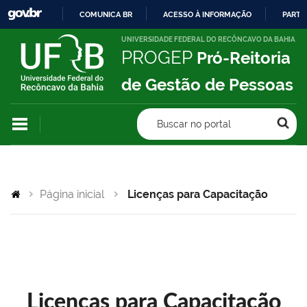
COMUNICA BR
ACESSO À INFORMAÇÃO
PARTI
IR
UNIVERSIDADE FEDERAL DO RECÔNCAVO DA BAHIA
PROGEP
Pró-Reitoria
PARA
O
de Gestão de Pessoas
CONTEÚDO
Buscar no portal
Página inicial
Licenças para Capacitação
Licenças para Capacitação