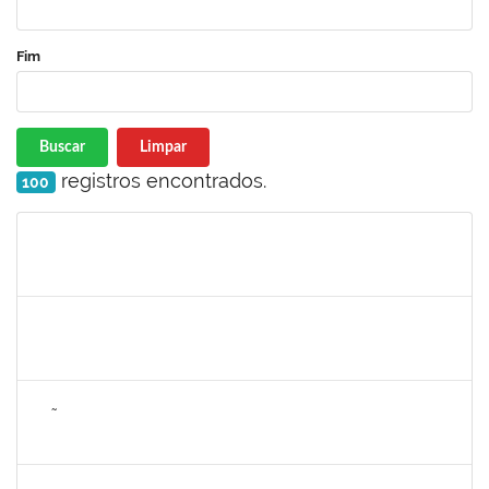
Fim
Buscar
Limpar
registros encontrados.
100
Matrícula
Nome
Cargo
Processo
Início
Fim
Status
2265919
JAMILLE DA SILVA PEREIRA
Técnico
23007.00004634/2025-65
28/04/2025
26/07/2025
Concluído
2257672
JOÃO VITOR MIRANDA DE SOUZA
Técnico
23007.00006025/2025-47
28/04/2025
26/06/2025
Concluído