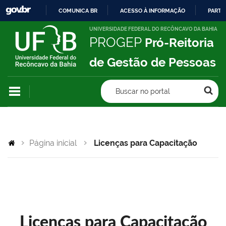
COMUNICA BR
ACESSO À INFORMAÇÃO
PARTI
IR
UNIVERSIDADE FEDERAL DO RECÔNCAVO DA BAHIA
PROGEP
Pró-Reitoria
PARA
O
de Gestão de Pessoas
CONTEÚDO
Buscar no portal
Página inicial
Licenças para Capacitação
Licenças para Capacitação