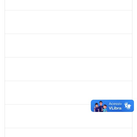
23007.00024628/2024-35
01/03/2025
29/05/2025
Concluído
1568443
GEORGE MARIANE SOARES SANTANA
Docente
23007.00025212/2024-78
01/03/2025
29/05/2025
Concluído
2376750
MARIANNE NEVES MANJAVACHI
Docente
23007.00021900/2024-68
01/03/2025
29/05/2025
Concluído
2394526
KLEBER ANTONIO DE OLIVEIRA AMANCIO
Docente
23007.00023804/2024-70
01/03/2025
29/05/2025
Concluído
1633414
ADRIANA LOURENCO LOPES
Docente
23007.00024786/2024-37
01/03/2025
29/05/2025
Concluído
1554001
XAVIER GILLES VATIN
Docente
23007.00002914/2025-42
01/03/2025
29/05/2025
Concluído
1718454