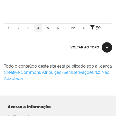
Concluído
1757769
HADSON DE OLIVEIRA SANTOS
Técnico
23007.00023634/2024-04
25/01/2025
24/04/2025
Concluído
50
1
2
3
4
5
6
...
22
VOLTAR AO TOPO
Todo o conteúdo deste site está publicado sob a licença
Creative Commons Atribuição-SemDerivações 3.0 Não
Adaptada
.
Acesso a Informação