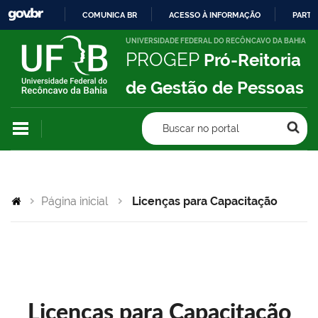
COMUNICA BR
ACESSO À INFORMAÇÃO
PARTI
IR
UNIVERSIDADE FEDERAL DO RECÔNCAVO DA BAHIA
PROGEP
Pró-Reitoria
PARA
O
de Gestão de Pessoas
CONTEÚDO
Buscar no portal
Página inicial
Licenças para Capacitação
Licenças para Capacitação