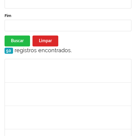
Fim
Buscar
Limpar
registros encontrados.
50
Matrícula
Nome
Cargo
Processo
Início
Fim
Status
2978803
DHIEGO MEDINA DA SILVA
Técnico
23007.00005481/2025-88
07/04/2025
05/07/2025
Concluído
2257598
RAPHAEL LIMA COSTA
Técnico
23007.00003483/2025-05
31/03/2025
17/04/2025
Concluído