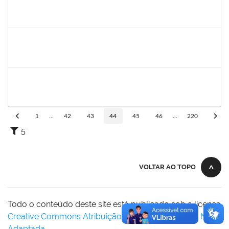
1754485
MARCELA MARY JOSE DA SILVA
Docente
23007.00018474/2024-32
26/02/2025
26/05/2025
Concluído
1628445
JOSE ALIPIO DE OLIVEIRA MARTINS
Técnico
23007.00024301/2024-37
24/02/2025
24/05/2025
Concluído
1289027
ROSELI AMADO DA SILVA GARCIA
Docente
23007.00022937/2024-05
19/02/2025
05/03/2025
Concluído
1
...
42
43
44
45
46
...
220
5
VOLTAR AO TOPO
Todo o conteúdo deste site está publicado sob a licença
Creative Commons Atribuição-SemDerivações 3.0 Não
Adaptada
.