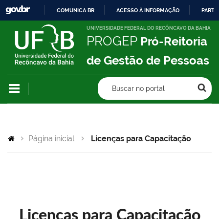
COMUNICA BR
ACESSO À INFORMAÇÃO
PARTI
IR
UNIVERSIDADE FEDERAL DO RECÔNCAVO DA BAHIA
PROGEP
Pró-Reitoria
PARA
O
de Gestão de Pessoas
CONTEÚDO
Buscar no portal
Página inicial
Licenças para Capacitação
Licenças para Capacitação