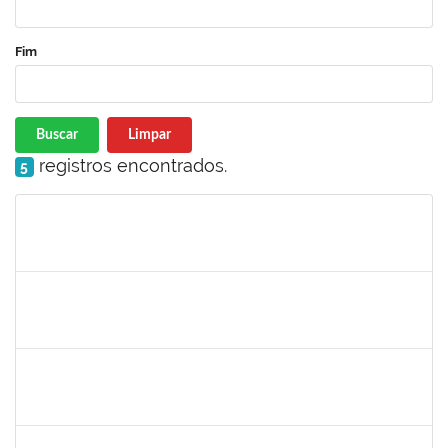
Fim
Buscar
Limpar
registros encontrados.
5
Matrícula
Nome
Cargo
Processo
Início
Fim
Status
1554001
XAVIER GILLES VATIN
Docente
23007.00002914/2025-42
01/03/2025
29/05/2025
Concluído
1718454
REGINA MARQUES DE SOUZA
Docente
23007.00022671/2024-09
01/03/2025
28/02/2026
Concluído