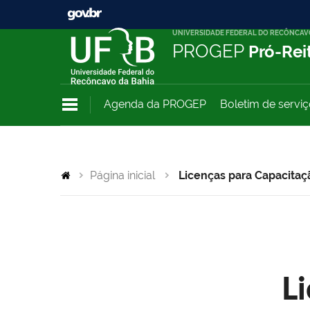
UNIVERSIDADE FEDERAL DO RECÔNCAV
PROGEP
Pró-Rei
Agenda da PROGEP
Boletim de servi
Página inicial
Licenças para Capacitaç
L