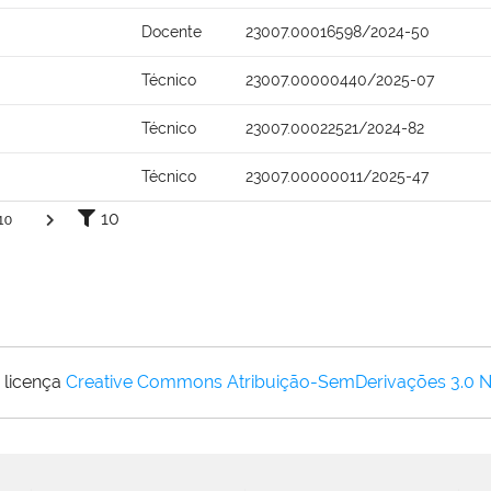
Docente
23007.00016598/2024-50
Técnico
23007.00000440/2025-07
Técnico
23007.00022521/2024-82
Técnico
23007.00000011/2025-47
10
10
 licença
Creative Commons Atribuição-SemDerivações 3.0 