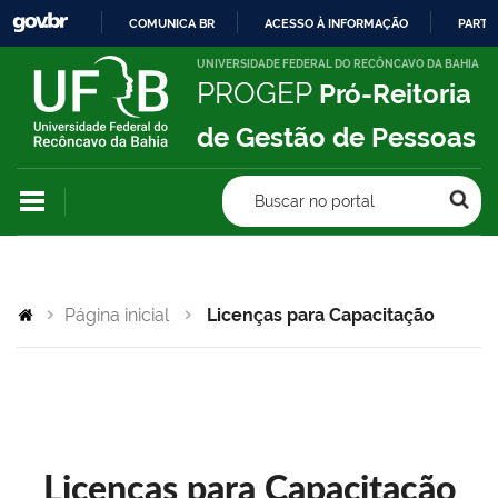
COMUNICA BR
ACESSO À INFORMAÇÃO
PARTI
IR
UNIVERSIDADE FEDERAL DO RECÔNCAVO DA BAHIA
PROGEP
Pró-Reitoria
PARA
O
de Gestão de Pessoas
CONTEÚDO
Buscar no portal
Página inicial
Licenças para Capacitação
Licenças para Capacitação