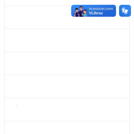
07/04/2025
Concluído
1650641
MARIESE CONCEICAO ALVES DOS SANTOS
Docente
23007.00012920/2024-28
07/01/2025
26/04/2025
Concluído
1983524
EVANGIVALDO BATISTA DOS SANTOS
Técnico
23007.00021672/2024-16
06/01/2025
04/02/2025
Concluído
1730986
CAMILLA PINHEIRO BLANCO
Técnico
23007.00023889/2024-06
06/01/2025
04/02/2025
Concluído
1761266
JOEL CARLOS COUTINHO DA SILVA FILHO
Técnico
23007.00023904/2024-86
06/01/2025
04/02/2025
Concluído
2257858
NICÉLIA CARVALHO MIRANDA
Técnico
23007.00024478/2024-11
06/01/2025
05/04/2025
Concluído
2143212
CHARLESSON DOS SANTOS RIBEIRO LOPES
Técnico