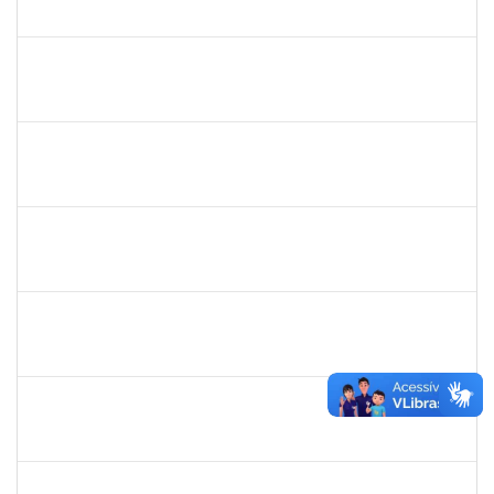
23007.00026082/2024-62
01/01/2025
31/03/2025
Concluído
1241198
TAYANE CERQUEIRA DA SILVA DOS SANTOS
Técnico
23007.00023299/2024-28
23/12/2024
21/01/2025
Concluído
1760269
luciana dos santos sacramento
Técnico
23007.00024618/2024-14
09/12/2024
08/03/2025
Concluído
3057620
MARCIO SANTOS MAGALHAES
Técnico
23007.00014869/2024-76
06/12/2024
10/01/2025
Concluído
1243476
REBECA ARAUJO PASSOS
Docente
23007.00020361/2024-08
06/12/2024
20/12/2024
Concluído
1759761
FREDERICO JUNIOR GOMES DA SILVEIRA
Técnico
23007.00029816/2023-30
06/12/2024
20/12/2024
Concluído
1243476