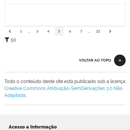
Concluído
1755349
MARYLUCIA DE SOUZA RIBEIRO SAMPAIO
Técnico
23007.00019609/2024-39
11/11/2024
10/01/2025
Concluído
1
...
3
4
5
6
7
...
22
50
VOLTAR AO TOPO
Todo o conteúdo deste site está publicado sob a licença
Creative Commons Atribuição-SemDerivações 3.0 Não
Adaptada
.
Acesso a Informação