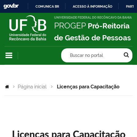
COMUNICA BR
ACESSO À INFORMAÇÃO
PARTI
IR
UNIVERSIDADE FEDERAL DO RECÔNCAVO DA BAHIA
PROGEP
Pró-Reitoria
PARA
O
de Gestão de Pessoas
CONTEÚDO
Buscar no portal
Página inicial
Licenças para Capacitação
Licenças para Capacitação