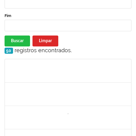
Fim
Buscar
Limpar
registros encontrados.
50
Matrícula
Nome
Cargo
Processo
Início
Fim
Status
1771488
VIRGILIO RODRIGUES DOS SANTOS
Técnico
23007.00024610/2024-36
10/02/2025
10/05/2025
Concluído
2260644
NILO CARLOS BANDEIRA NICÁCIO HONDA
Técnico
23007.00026283/2024-67
10/02/2025
10/05/2025
Concluído