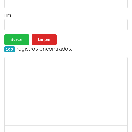
Fim
Buscar
Limpar
registros encontrados.
100
Matrícula
Nome
Cargo
Processo
Início
Fim
Status
1008193
DEBORA PASSOS HINOJOSA SCHAFFER
Técnico
23007.00026471/2024-35
29/01/2025
28/02/2025
Concluído
1771116
VANIA MAGALHAES FONSECA DO SACRAMENTO
Técnico
23007.00024473/2024-49
27/01/2025
21/03/2025
Concluído