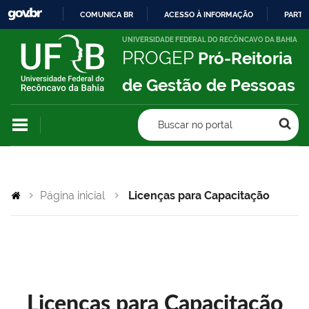
COMUNICA BR
ACESSO À INFORMAÇÃO
PARTI
IR
UNIVERSIDADE FEDERAL DO RECÔNCAVO DA BAHIA
PROGEP
Pró-Reitoria
PARA
O
de Gestão de Pessoas
CONTEÚDO
Buscar no portal
Página inicial
Licenças para Capacitação
Licenças para Capacitação