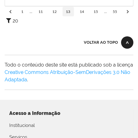
17/12/2024
Concluído
1
...
11
12
13
14
15
...
55
20
VOLTAR AO TOPO
Todo o conteúdo deste site está publicado sob a licença
Creative Commons Atribuição-SemDerivações 3.0 Não
Adaptada
.
Acesso a Informação
Institucional
Serviços