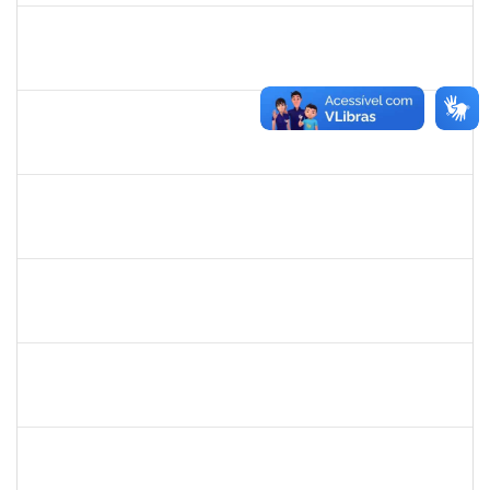
1983983
PABLO ENRIQUE ABRAHAM ZUNINO
Docente
23007.00015909/2024-29
21/11/2024
18/02/2025
Concluído
1546644
JOSE VALENTIM DOS SANTOS FILHO
Docente
23007.00016936/2024-42
21/11/2024
18/02/2025
Concluído
1058037
LUISA MARIA CONCEICAO SILVA
Técnico
23007.00019579/2024-7
21/11/2024
20/12/2024
Concluído
2015363
ORLANDO EDSON ROCHA DE ALMEIDA
Técnico
23007.00028967/2023-61
21/11/2024
20/12/2024
Concluído
1755323
ERON LEMOS PITON
Técnico
23007.00029967/2023-27
21/11/2024
20/12/2024
Concluído
2261493
LEANDRO MACIEL LOPES
Técnico
23007.00004295/2024-06
18/11/2024