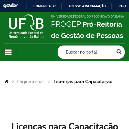
COMUNICA BR
ACESSO À INFORMAÇÃO
PARTI
IR
UNIVERSIDADE FEDERAL DO RECÔNCAVO DA BAHIA
PROGEP
Pró-Reitoria
PARA
O
de Gestão de Pessoas
CONTEÚDO
Buscar no portal
Página inicial
Licenças para Capacitação
Licenças para Capacitação