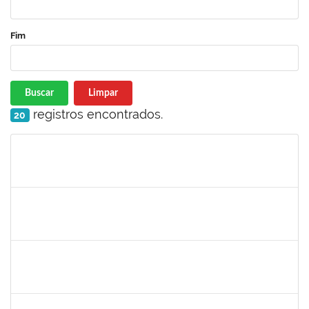
Fim
Buscar
Limpar
registros encontrados.
20
Matrícula
Nome
Cargo
Processo
Início
Fim
Status
2143212
CHARLESSON DOS SANTOS RIBEIRO LOPES
Técnico
23007.00026082/2024-62
01/01/2025
31/03/2025
Concluído
1241198
TAYANE CERQUEIRA DA SILVA DOS SANTOS
Técnico
23007.00023299/2024-28
23/12/2024
21/01/2025
Concluído