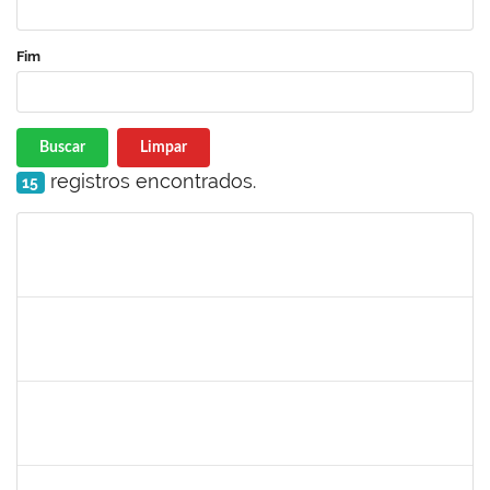
Fim
Buscar
Limpar
registros encontrados.
15
Matrícula
Nome
Cargo
Processo
Início
Fim
Status
1546644
JOSE VALENTIM DOS SANTOS FILHO
Docente
23007.00016936/2024-42
21/11/2024
18/02/2025
Concluído
1058037
LUISA MARIA CONCEICAO SILVA
Técnico
23007.00019579/2024-7
21/11/2024
20/12/2024
Concluído