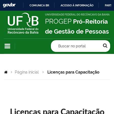
COMUNICA BR
ACESSO À INFORMAÇÃO
PARTI
IR
UNIVERSIDADE FEDERAL DO RECÔNCAVO DA BAHIA
PROGEP
Pró-Reitoria
PARA
O
de Gestão de Pessoas
CONTEÚDO
Buscar no portal
Página inicial
Licenças para Capacitação
Licenças para Capacitação