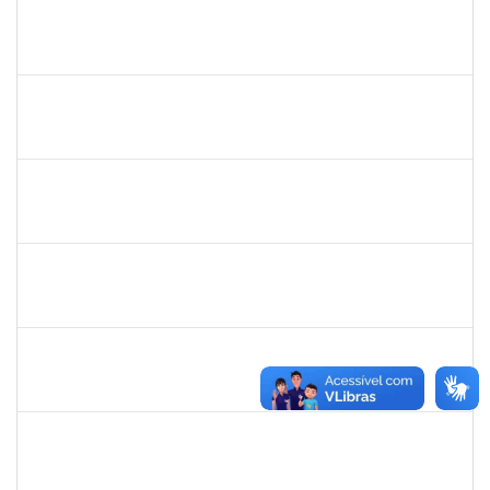
1031793
JEANE LUCI MELO DOS SANTOS
Técnico
23007.00016392/2024-83
13/11/2024
12/12/2024
Concluído
1755349
MARYLUCIA DE SOUZA RIBEIRO SAMPAIO
Técnico
23007.00019609/2024-39
11/11/2024
10/01/2025
Concluído
1753684
MESSIAS RIBEIRO PEIXOTO
Técnico
23007.00011440/2024-24
04/11/2024
01/02/2025
Concluído
1919544
MARIA DAS GRAÇAS MASCARENHAS QUEIROZ
Técnico
23007.00016875/2024-40
30/10/2024
13/12/2024
Concluído
1289027
ROSELI AMADO DA SILVA GARCIA
Docente
23007.00016149/2024-48
19/10/2024
20/12/2024
Concluído
1758665
TCHERRISON DINIZ ALVES
Técnico
23007.00011434/2024-89
16/10/2024
14/11/2024
Concluído