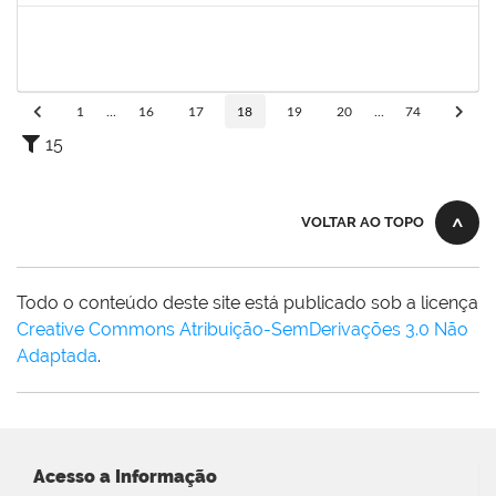
1754684
LUAN SILVA OLIVEIRA
Técnico
23007.00029587/2023-05
16/10/2024
14/11/2024
Concluído
1
...
16
17
18
19
20
...
74
15
VOLTAR AO TOPO
Todo o conteúdo deste site está publicado sob a licença
Creative Commons Atribuição-SemDerivações 3.0 Não
Adaptada
.
Acesso a Informação