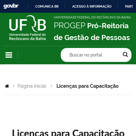
COMUNICA BR
ACESSO À INFORMAÇÃO
PARTI
IR
UNIVERSIDADE FEDERAL DO RECÔNCAVO DA BAHIA
PROGEP
Pró-Reitoria
PARA
O
de Gestão de Pessoas
CONTEÚDO
Buscar no portal
Página inicial
Licenças para Capacitação
Licenças para Capacitação