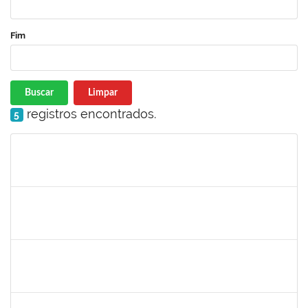
Fim
Buscar
Limpar
registros encontrados.
5
Matrícula
Nome
Cargo
Processo
Início
Fim
Status
1546644
JOSE VALENTIM DOS SANTOS FILHO
Docente
23007.00016936/2024-42
21/11/2024
18/02/2025
Concluído
1058037
LUISA MARIA CONCEICAO SILVA
Técnico
23007.00019579/2024-7
21/11/2024
20/12/2024
Concluído