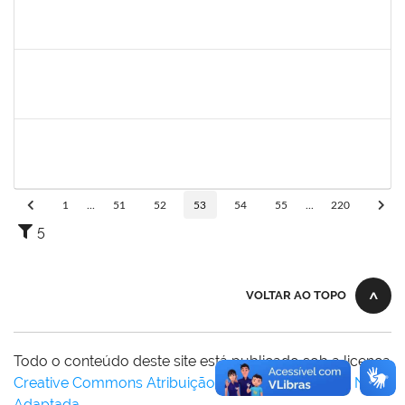
2015363
ORLANDO EDSON ROCHA DE ALMEIDA
Técnico
23007.00028967/2023-61
21/11/2024
20/12/2024
Concluído
1755323
ERON LEMOS PITON
Técnico
23007.00029967/2023-27
21/11/2024
20/12/2024
Concluído
2261493
LEANDRO MACIEL LOPES
Técnico
23007.00004295/2024-06
18/11/2024
17/12/2024
Concluído
1
...
51
52
53
54
55
...
220
5
VOLTAR AO TOPO
Todo o conteúdo deste site está publicado sob a licença
Creative Commons Atribuição-SemDerivações 3.0 Não
Adaptada
.