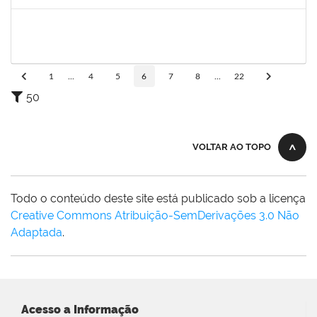
Concluído
1368760
TATIANA PACHECO RODRIGUES
Docente
23007.00009880/2024-46
03/09/2024
30/11/2024
Concluído
1
...
4
5
6
7
8
...
22
50
VOLTAR AO TOPO
Todo o conteúdo deste site está publicado sob a licença
Creative Commons Atribuição-SemDerivações 3.0 Não
Adaptada
.
Acesso a Informação