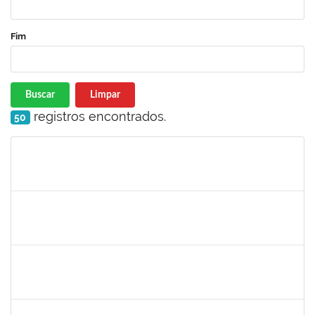
Fim
Buscar
Limpar
registros encontrados.
50
Matrícula
Nome
Cargo
Processo
Início
Fim
Status
1546644
JOSE VALENTIM DOS SANTOS FILHO
Docente
23007.00016936/2024-42
21/11/2024
18/02/2025
Concluído
1058037
LUISA MARIA CONCEICAO SILVA
Técnico
23007.00019579/2024-7
21/11/2024
20/12/2024
Concluído