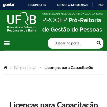
COMUNICA BR
ACESSO À INFORMAÇÃO
PARTI
IR
UNIVERSIDADE FEDERAL DO RECÔNCAVO DA BAHIA
PROGEP
Pró-Reitoria
PARA
O
de Gestão de Pessoas
CONTEÚDO
Buscar no portal
Página inicial
Licenças para Capacitação
Licenças para Capacitação