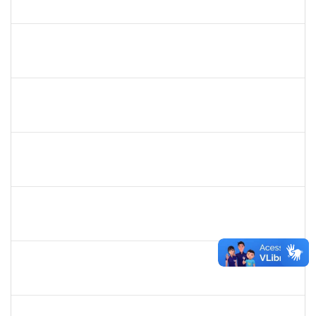
23007.00013391/2024-18
02/10/2024
29/12/2024
Concluído
1743268
MARCIA DA SILVA CLEMENTE
Docente
23007.00012578/2024-47
01/10/2024
29/12/2024
Concluído
2308212
DORALIZA AUXILIADORA ABRANCHES MONTEIRO
Docente
23007.00013255/2024-04
01/10/2024
22/12/2024
Concluído
1836285
RHOWENA JANE BARBOSA DE MATOS
Docente
23007.00012757/2024-64
01/10/2024
29/12/2024
Concluído
3082336
TAIS LIMA GONCALVES AMORIM DA SILVA
Técnico
23007.00012898/2024-40
01/10/2024
29/12/2024
Concluído
2140283
JERUSA DA MOTA SANTANA
23007.00017589/2024-65
01/10/2024
29/12/2024
Concluído
1365967