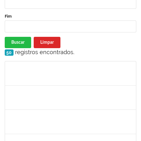
Fim
Buscar
Limpar
registros encontrados.
50
Matrícula
Nome
Cargo
Processo
Início
Fim
Status
1533384
LUIZ PAULO JESUS DE OLIVEIRA
Docente
23007.00008261/2024-12
02/09/2024
01/12/2024
Concluído
1753005
JADMILSON DA CRUZ DIAS
Técnico
23007.00011166/2024-50
02/09/2024
30/11/2024
Concluído