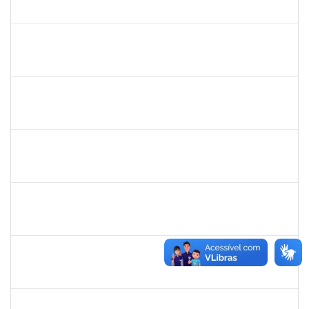
23007.00007684/2024-71
05/08/2024
04/09/2024
Concluído
2128398
FRANCISCA HELENA MARQUES
Docente
23007.00008645/2024-23
02/08/2024
01/11/2024
Concluído
2143212
CHARLESSON DOS SANTOS RIBEIRO LOPES
Técnico
23007.00011465/2024-28
02/08/2024
30/09/2024
Concluído
2247439
ARIADNE NASCIMENTO DOS SANTOS
Técnico
23007.00030589/2023-14
01/08/2024
30/08/2024
Concluído
1490580
KELLY CRISTINA ATALAIA DA SILVA
Docente
23007.00007974/2024-98
01/08/2024
30/10/2024
Concluído
1760178
ISMAEL JACOB DAL ZOT JUNIOR
Técnico
23007.00006466/2024-74
29/07/2024
28/08/2024
Concluído
1878558