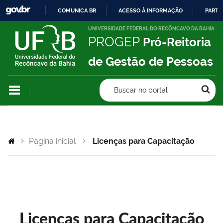
COMUNICA BR
ACESSO À INFORMAÇÃO
PARTI
IR
UNIVERSIDADE FEDERAL DO RECÔNCAVO DA BAHIA
PROGEP
Pró-Reitoria
PARA
O
de Gestão de Pessoas
CONTEÚDO
Buscar no portal
Página inicial
Licenças para Capacitação
Licenças para Capacitação