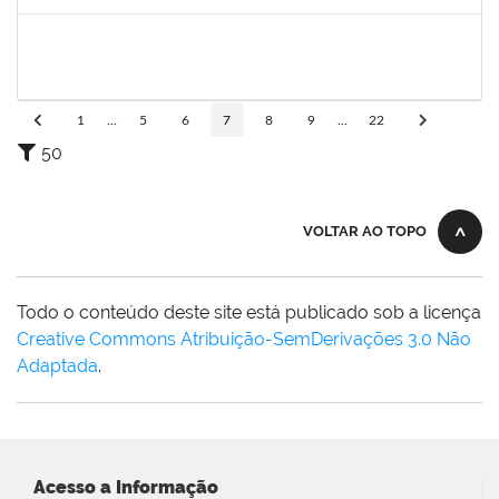
Concluído
2160310
PAULO RICARDO XAVIER ALMEIDA
Técnico
23007.00009141/2024-17
01/07/2024
25/07/2024
Concluído
1
...
5
6
7
8
9
...
22
50
VOLTAR AO TOPO
Todo o conteúdo deste site está publicado sob a licença
Creative Commons Atribuição-SemDerivações 3.0 Não
Adaptada
.
Acesso a Informação