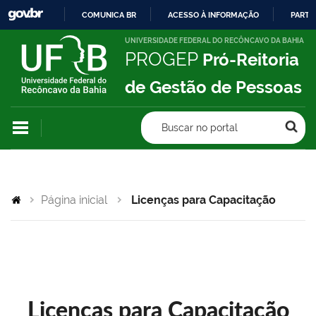
COMUNICA BR
ACESSO À INFORMAÇÃO
PARTI
IR
UNIVERSIDADE FEDERAL DO RECÔNCAVO DA BAHIA
PROGEP
Pró-Reitoria
PARA
O
de Gestão de Pessoas
CONTEÚDO
Buscar no portal
Página inicial
Licenças para Capacitação
Licenças para Capacitação