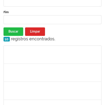
Fim
Buscar
Limpar
registros encontrados.
10
Matrícula
Nome
Cargo
Processo
Início
Fim
Status
1530215
WARLEY RIBEIRO DIAS
Técnico
23007.00029206/2023-10
01/09/2024
30/09/2024
Concluído
1157103
JOSEANE DA CONCEICAO PEREIRA COSTA
Técnico
23007.00014851/2024-77
29/08/2024
27/09/2024
Concluído