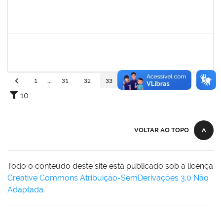
1755265
KARINA DE SOUZA SILVA
Técnico
23007.00010350/2024-63
20/08/2024
18/09/2024
Concluído
1844164
SIELIA BARRETO BRITO
Docente
23007.00006188/2024-14
19/08/2024
19/11/2024
Concluído
1
...
31
32
33
34
35
...
110
10
VOLTAR AO TOPO
Todo o conteúdo deste site está publicado sob a licença
Creative Commons Atribuição-SemDerivações 3.0 Não
Adaptada
.