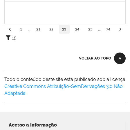
2327559
LOIDE LIMA FREITAS
Técnico
23007.00009747/2024-48
22/07/2024
20/08/2024
Concluído
1
...
21
22
23
24
25
...
74
15
VOLTAR AO TOPO
Todo o conteúdo deste site está publicado sob a licença
Creative Commons Atribuição-SemDerivações 3.0 Não
Adaptada
.
Acesso a Informação