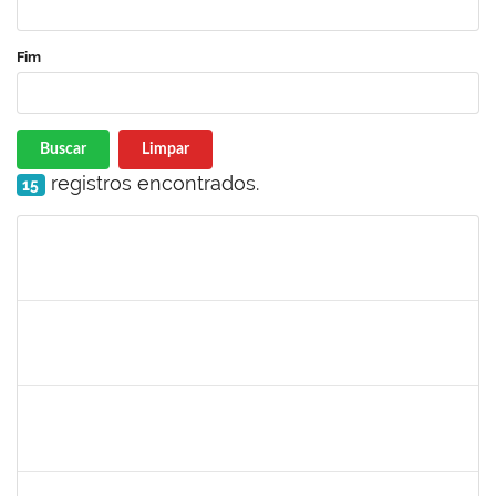
Fim
Buscar
Limpar
registros encontrados.
15
Matrícula
Nome
Cargo
Processo
Início
Fim
Status
2261493
LEANDRO MACIEL LOPES
Técnico
23007.00004295/2024-06
19/08/2024
17/09/2024
Concluído
1647276
ONEIDE ANDRADE DA COSTA
Técnico
23007.00011436/2024-35
19/08/2024
23/09/2024
Concluído