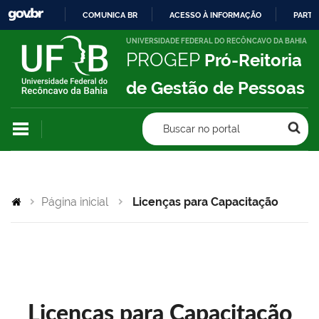
COMUNICA BR
ACESSO À INFORMAÇÃO
PARTI
IR
UNIVERSIDADE FEDERAL DO RECÔNCAVO DA BAHIA
PROGEP
Pró-Reitoria
PARA
O
de Gestão de Pessoas
CONTEÚDO
Buscar no portal
Página inicial
Licenças para Capacitação
Licenças para Capacitação