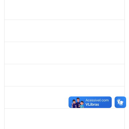
2247439
ARIADNE NASCIMENTO DOS SANTOS
Técnico
23007.00030589/2023-14
01/08/2024
30/08/2024
Concluído
1490580
KELLY CRISTINA ATALAIA DA SILVA
Docente
23007.00007974/2024-98
01/08/2024
30/10/2024
Concluído
1760178
ISMAEL JACOB DAL ZOT JUNIOR
Técnico
23007.00006466/2024-74
29/07/2024
28/08/2024
Concluído
1878558
SILVESTRE FONTANA DOS SANTOS
Técnico
23007.00010562/2024-62
29/07/2024
26/10/2024
Concluído
1517602
FABIANA LOPES DE PAULA
Docente
23007.00009351/2024-70
27/07/2024
24/10/2024
Concluído
2142184
EDWIN HOBI JUNIOR
Docente
23007.00006739/2024-75
22/07/2024
20/10/2024
Concluído