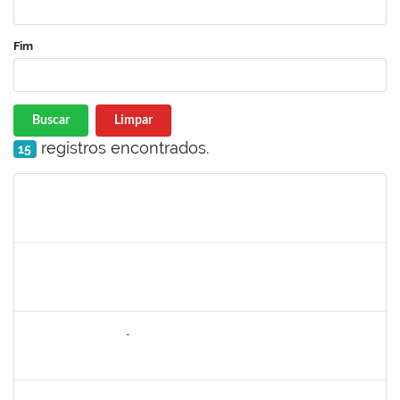
Fim
Buscar
Limpar
registros encontrados.
15
Matrícula
Nome
Cargo
Processo
Início
Fim
Status
2142201
WINNIE MALI SAMPAIO LIMA
23007.00030182/2023-42
01/07/2024
30/07/2024
Concluído
1146301
FERNANDO ANTÔNIO NOGUEIRA DE JESUS
Técnico
23007.00009134/2024-12
26/06/2024
24/07/2024
Concluído