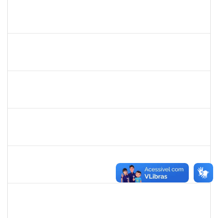
2015363
ORLANDO EDSON ROCHA DE ALMEIDA
Técnico
23007.00028967/2023-61
03/06/2024
01/07/2024
Concluído
1753518
ALEXANDRO DE ALMEIDA BARBOSA
Técnico
23007.00029553/2023-50
03/06/2024
01/09/2024
Concluído
2268649
THARISA SOUZA ALMEIDA
Técnico
23007.00030084/2023-69
03/06/2024
02/07/2024
Concluído
1530215
WARLEY RIBEIRO DIAS
Técnico
23007.00029206/2023-10
01/06/2024
30/06/2024
Concluído
1343648
PATRICIA FIGUEIREDO MARQUES
Docente
23007.00001471/2024-12
31/05/2024
30/06/2024
Concluído
1767512
ELIZABETE DE JESUS PINTO
Docente
23007.00005245/2024-61
13/05/2024
12/07/2024
Concluído