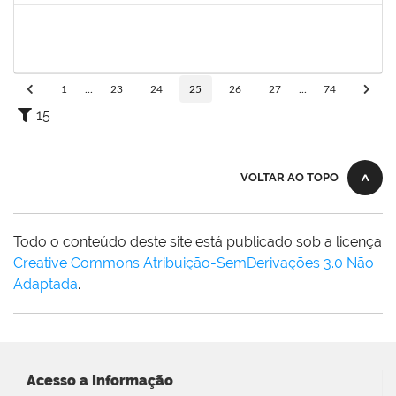
1047602
DAIANE ALVES FERREIRA NASCIMENTO
Técnico
23007.00009540/2023-14
02/05/2024
31/05/2024
Concluído
1
...
23
24
25
26
27
...
74
15
VOLTAR AO TOPO
Todo o conteúdo deste site está publicado sob a licença
Creative Commons Atribuição-SemDerivações 3.0 Não
Adaptada
.
Acesso a Informação