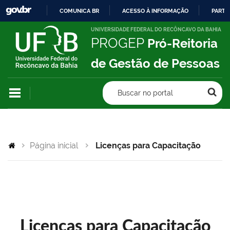
COMUNICA BR
ACESSO À INFORMAÇÃO
PARTI
IR
UNIVERSIDADE FEDERAL DO RECÔNCAVO DA BAHIA
PROGEP
Pró-Reitoria
PARA
O
de Gestão de Pessoas
CONTEÚDO
Buscar no portal
Página inicial
Licenças para Capacitação
Licenças para Capacitação