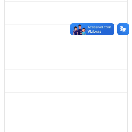
1646502
SINARA VERA
Docente
23007.00002388/2024-85
02/03/2024
30/05/2024
Concluído
2390969
SILVANA SOUSA LOURO
Técnico
23007.00000915/2024-86
01/03/2024
30/03/2024
Concluído
3317791
JEMIMA PEREIRA GUEDES
Docente
23007.00028954/2023-24
01/03/2024
29/05/2024
Concluído
1552735
FRANCELI DA SILVA
Docente
23007.00029893/2019-97
01/03/2024
29/05/2024
Concluído
1527446
ANA PAULA NUNES DE ABREU
Docente
23007.00030445/2023-22
01/03/2024
31/05/2024
Concluído
2033165
RODRIGO DE SOUZA
Técnico
23007.00031550/2023-63
01/03/2024