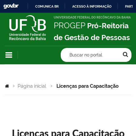
COMUNICA BR
ACESSO À INFORMAÇÃO
PARTI
IR
UNIVERSIDADE FEDERAL DO RECÔNCAVO DA BAHIA
PROGEP
Pró-Reitoria
PARA
O
de Gestão de Pessoas
CONTEÚDO
Buscar no portal
Página inicial
Licenças para Capacitação
Licenças para Capacitação