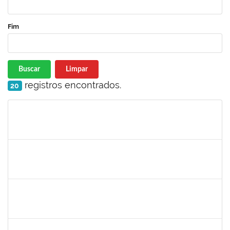
Fim
Buscar
Limpar
registros encontrados.
20
Matrícula
Nome
Cargo
Processo
Início
Fim
Status
1414192
ROSY DE OLIVEIRA
Docente
23007.00028793/2023-06
13/03/2024
10/06/2024
Concluído
1647276
ONEIDE ANDRADE DA COSTA
Técnico
23007.00002554/2024-65
11/03/2024
03/05/2024
Concluído