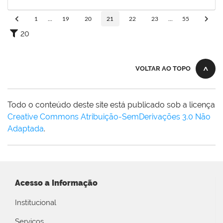
15/03/2024
Concluído
1
...
19
20
21
22
23
...
55
20
VOLTAR AO TOPO
Todo o conteúdo deste site está publicado sob a licença
Creative Commons Atribuição-SemDerivações 3.0 Não
Adaptada
.
Acesso a Informação
Institucional
Serviços