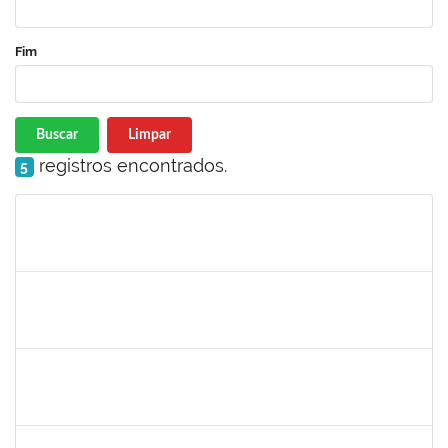
Fim
Buscar
Limpar
registros encontrados.
5
Matrícula
Nome
Cargo
Processo
Início
Fim
Status
1414192
ROSY DE OLIVEIRA
Docente
23007.00028793/2023-06
13/03/2024
10/06/2024
Concluído
1647276
ONEIDE ANDRADE DA COSTA
Técnico
23007.00002554/2024-65
11/03/2024
03/05/2024
Concluído