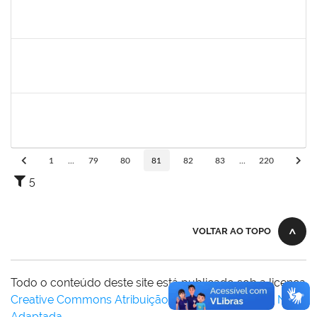
2126474
SUELLY PINTO TEIXEIRA DE MORAIS
23007.00022659/2024-42
11/03/2024
08/06/2025
Concluído
2126474
SUELLY PINTO TEIXEIRA DE MORAIS
23007.00022659/2024-42
11/03/2024
08/06/2025
Concluído
1987854
NADJA VLADI CARDOSO GUMES
Docente
23007.00029640/2023-29
11/03/2024
08/06/2024
Concluído
1
...
79
80
81
82
83
...
220
5
VOLTAR AO TOPO
Todo o conteúdo deste site está publicado sob a licença
Creative Commons Atribuição-SemDerivações 3.0 Não
Adaptada
.