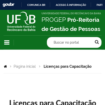
COMUNICA BR
ACESSO À INFORMAÇÃO
PARTI
IR
UNIVERSIDADE FEDERAL DO RECÔNCAVO DA BAHIA
PROGEP
Pró-Reitoria
PARA
O
de Gestão de Pessoas
CONTEÚDO
Buscar no portal
Página inicial
Licenças para Capacitação
Licenças para Capacitação