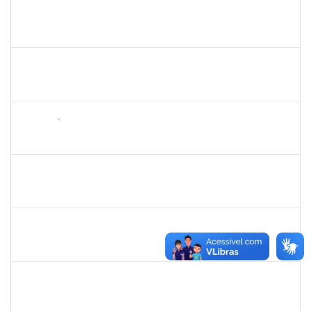
1573600
EDSON PAULINO DA SILVA
Técnico
3363822
19/06/2023
14/07/2023
Concluído
2257468
OSCAR CARDOSO DE ALMEIDA NETO
Técnico
3360497
19/06/2023
07/07/2023
Concluído
2265449
THIAGO ÍTALO ROCHA DE JESUS
Técnico
23007.00009815/2023-58
19/06/2023
04/07/2023
Concluído
2652407
JOAO MAURICIO DANTAS BATISTA
Técnico
23007.00010605/2023-68
12/06/2023
26/06/2023
Concluído
1983553
DANILO DA CONCEICAO VALVERDE
Técnico
23007.00011204/2023-94
12/06/2023
11/07/2023
Concluído
2401210
ALEX DO NASCIMENTO AMBROSIO
Técnico
23007.00026404/2022-07
12/06/2023
11/07/2023
Concluído