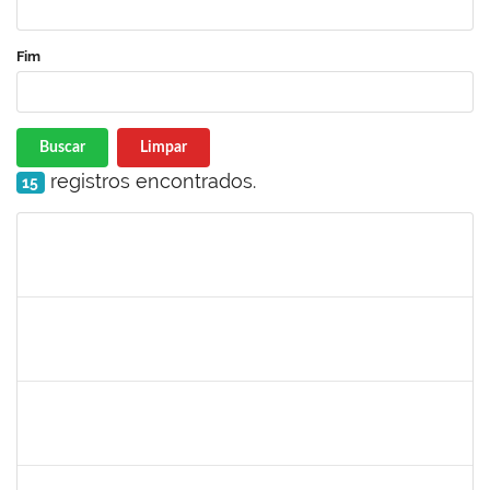
Fim
Buscar
Limpar
registros encontrados.
15
Matrícula
Nome
Cargo
Processo
Início
Fim
Status
1644090
MIRELLA PRAZERES RODRIGUES
Técnico
23007.00012834/2023-25
28/06/2023
12/07/2023
Concluído
1047602
DAIANE ALVES FERREIRA NASCIMENTO
Técnico
23007.00009540/2023-14
26/06/2023
25/07/2023
Concluído