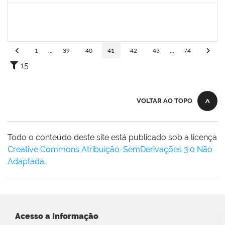
1753043
MARCUS PIMENTEL OLIVEIRA
Técnico
23007.00006293/2023-92
08/06/2023
07/07/2023
Concluído
1
...
39
40
41
42
43
...
74
15
VOLTAR AO TOPO
Todo o conteúdo deste site está publicado sob a licença
Creative Commons Atribuição-SemDerivações 3.0 Não
Adaptada
.
Acesso a Informação