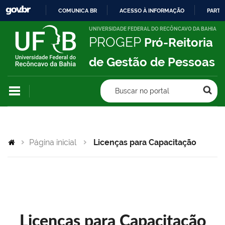
COMUNICA BR
ACESSO À INFORMAÇÃO
PARTI
IR
UNIVERSIDADE FEDERAL DO RECÔNCAVO DA BAHIA
PROGEP
Pró-Reitoria
PARA
O
de Gestão de Pessoas
CONTEÚDO
Buscar no portal
Página inicial
Licenças para Capacitação
Licenças para Capacitação