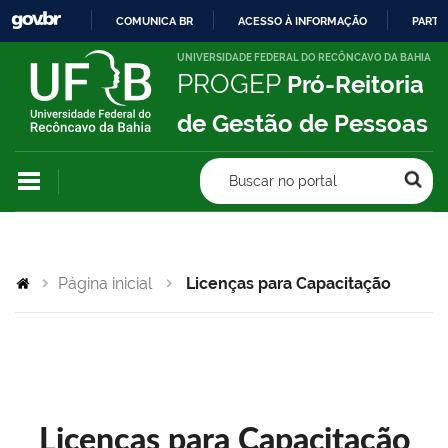
COMUNICA BR
ACESSO À INFORMAÇÃO
PARTI
IR
UNIVERSIDADE FEDERAL DO RECÔNCAVO DA BAHIA
PROGEP
Pró-Reitoria
PARA
O
de Gestão de Pessoas
CONTEÚDO
Buscar no portal
Página inicial
Licenças para Capacitação
Licenças para Capacitação