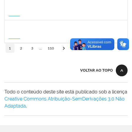
1822447
LUCAS AMARAL MARTINS
Técnico
23007.00010952/2026-02
14/09/2026
12/12/2026
Futuro
1757841
DEBORA ALVES FEITOSA
Docente
23007.00008581/2026-96
10/09/2026
08/12/2026
Futuro
10
1
2
3
...
110
VOLTAR AO TOPO
Todo o conteúdo deste site está publicado sob a licença
Creative Commons Atribuição-SemDerivações 3.0 Não
Adaptada
.