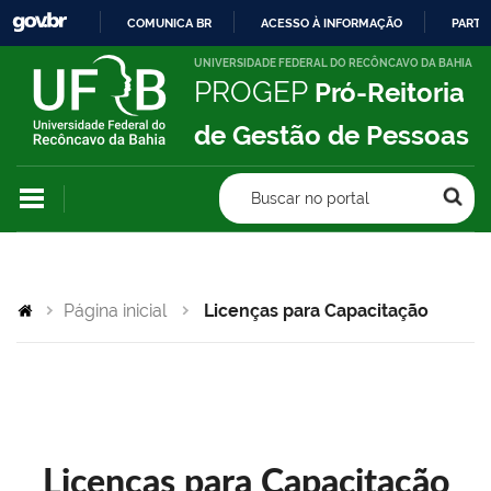
COMUNICA BR
ACESSO À INFORMAÇÃO
PARTI
IR
UNIVERSIDADE FEDERAL DO RECÔNCAVO DA BAHIA
PROGEP
Pró-Reitoria
PARA
O
de Gestão de Pessoas
CONTEÚDO
Buscar no portal
Página inicial
Licenças para Capacitação
Licenças para Capacitação