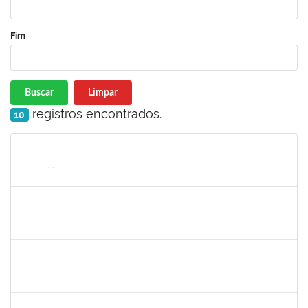
Fim
Buscar
Limpar
registros encontrados.
10
Matrícula
Nome
Cargo
Processo
Início
Fim
Status
1716504
Amaranta Emilia Cesar dos Santos
Docente
23007.00031476/2018-39
01/06/2019
30/11/-0001
Concluído
1299507
Ana Cristina Fermino Soares
Docente
23007.00002837/2019-05
30/05/2019
29/08/2019
Concluído