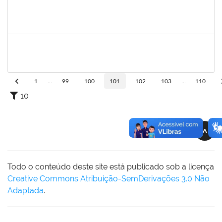
140340
Pedro Paulo Ferreira da Silva
Técnico
23007.00003950/2019-24
13/05/2019
12/08/2019
Concluído
1836241
Rodrigo Fernandes Cunha
Técnico
23007.0010214/2019-64
13/05/2019
11/06/2019
Concluído
1
...
99
100
101
102
103
...
110
10
VOLTAR AO TOPO
Todo o conteúdo deste site está publicado sob a licença
Creative Commons Atribuição-SemDerivações 3.0 Não
Adaptada
.