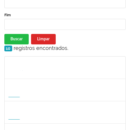
Fim
Buscar
Limpar
registros encontrados.
10
Matrícula
Nome
Cargo
Processo
Início
Fim
Status
1568651
DORIS FIRMINO RABELO
Docente
23007.00005239/2026-23
17/08/2026
14/11/2026
Futuro
1295826
PAULA HAYASI PINHO
Docente
23007.00008193/2026-96
15/08/2026
12/11/2026
Futuro