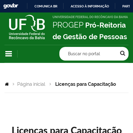
COMUNICA BR
ACESSO À INFORMAÇÃO
PARTI
IR
UNIVERSIDADE FEDERAL DO RECÔNCAVO DA BAHIA
PROGEP
Pró-Reitoria
PARA
O
de Gestão de Pessoas
CONTEÚDO
Buscar no portal
Página inicial
Licenças para Capacitação
Licenças para Capacitação