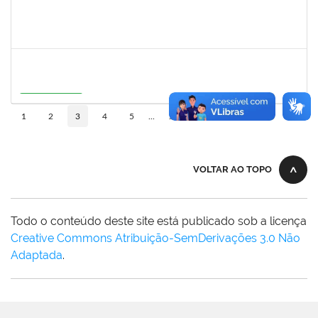
1558280
JANETE DOS SANTOS
Técnico
23007.00007111/2026-16
08/06/2026
22/06/2026
Concluído
1273255
CAROLINE COSTA BOURBON
Docente
23007.00004668/2026-17
22/05/2026
20/08/2026
Em Andamento
10
1
2
3
4
5
...
110
VOLTAR AO TOPO
Todo o conteúdo deste site está publicado sob a licença
Creative Commons Atribuição-SemDerivações 3.0 Não
Adaptada
.