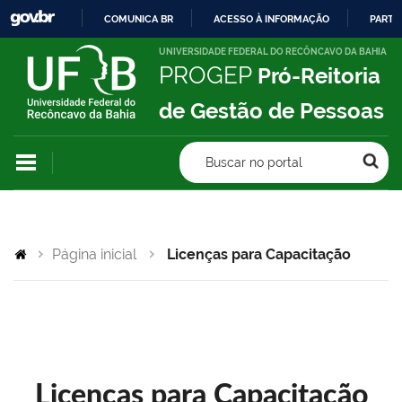
COMUNICA BR
ACESSO À INFORMAÇÃO
PARTI
IR
UNIVERSIDADE FEDERAL DO RECÔNCAVO DA BAHIA
PROGEP
Pró-Reitoria
PARA
O
de Gestão de Pessoas
CONTEÚDO
Buscar no portal
Página inicial
Licenças para Capacitação
Licenças para Capacitação