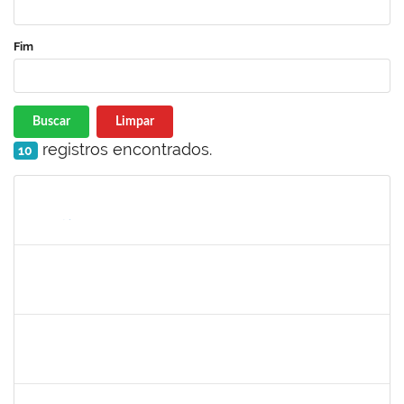
Fim
Buscar
Limpar
registros encontrados.
10
Matrícula
Nome
Cargo
Processo
Início
Fim
Status
1554001
XAVIER GILLES VATIN
Docente
23007.00002914/2025-42
01/03/2025
29/05/2025
Concluído
1718454
REGINA MARQUES DE SOUZA
Docente
23007.00022671/2024-09
01/03/2025
28/02/2026
Concluído