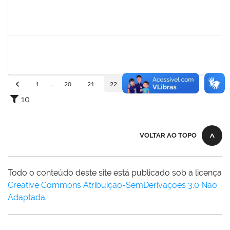
1079043
SARAH URIAS DA SILVA BARROS
Técnico
23007.00024869/2024-27
03/02/2025
28/02/2025
Concluído
2157034
IZIANE DA SILVA ANDRADE
Técnico
23007.00023071/2024-73
03/02/2025
02/03/2025
Concluído
1
...
20
21
22
23
24
...
110
10
VOLTAR AO TOPO
Todo o conteúdo deste site está publicado sob a licença
Creative Commons Atribuição-SemDerivações 3.0 Não
Adaptada
.