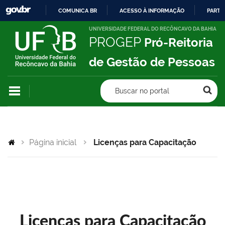
COMUNICA BR
ACESSO À INFORMAÇÃO
PARTI
IR
UNIVERSIDADE FEDERAL DO RECÔNCAVO DA BAHIA
PROGEP
Pró-Reitoria
PARA
O
de Gestão de Pessoas
CONTEÚDO
Buscar no portal
Página inicial
Licenças para Capacitação
Licenças para Capacitação