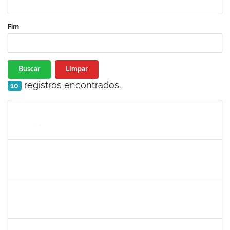
Fim
Buscar
Limpar
registros encontrados.
10
Matrícula
Nome
Cargo
Processo
Início
Fim
Status
1152634
LUCIANO BORGES FREIRE
Técnico
23007.00020714/2025-77
01/10/2025
30/10/2025
Concluído
1135583
CRISTIANO BASTOS DOS SANTOS
Técnico
23007.00021162/2025-09
01/10/2025
29/12/2025
Concluído