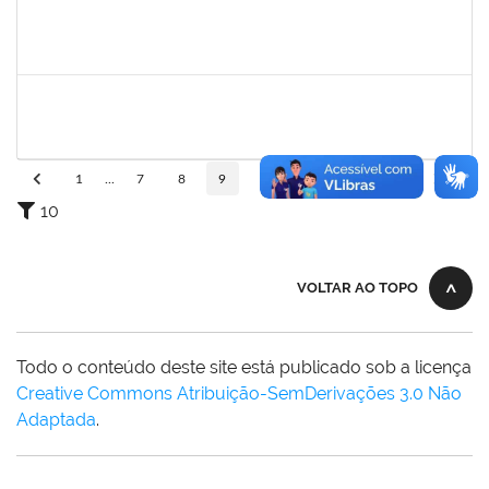
1844377
LYS MARIA VINHAES DANTAS
Docente
23007.00015361/2025-78
22/09/2025
20/12/2025
Concluído
2314787
JULIANA NEVES BARROS
23007.00016230/2025-89
22/09/2025
20/12/2025
Concluído
1
...
7
8
9
10
11
...
110
10
VOLTAR AO TOPO
Todo o conteúdo deste site está publicado sob a licença
Creative Commons Atribuição-SemDerivações 3.0 Não
Adaptada
.