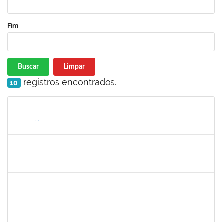
Fim
Buscar
Limpar
registros encontrados.
10
Matrícula
Nome
Cargo
Processo
Início
Fim
Status
288340
Soraya Maria Palma Luz Jaeger
Docente
23007.00018195/2018-17
02/09/2019
01/12/2019
Concluído
2025542
Naiana de Carvalho guimarães
Técnico
23007.0007300/2019-75
02/09/2019
31/10/2019
Concluído