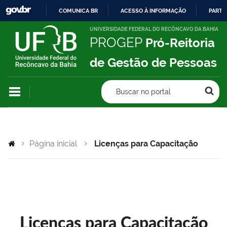
COMUNICA BR
ACESSO À INFORMAÇÃO
PARTI
IR
UNIVERSIDADE FEDERAL DO RECÔNCAVO DA BAHIA
PROGEP
Pró-Reitoria
PARA
O
de Gestão de Pessoas
CONTEÚDO
Buscar no portal
Página inicial
Licenças para Capacitação
Licenças para Capacitação