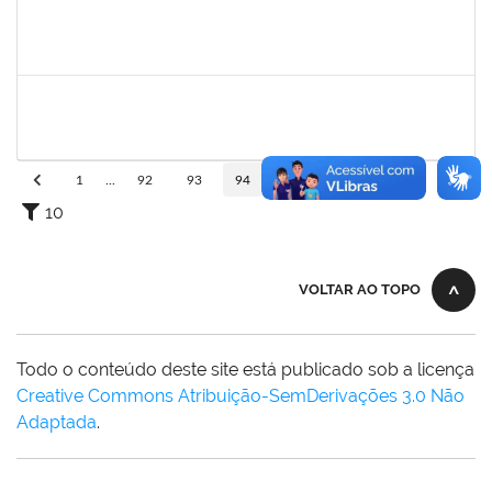
1556997
Rita de Cássia Silva Doria
Docente
23007.00011318/2019-35
01/09/2019
30/11/2019
Concluído
1719181
Rosa Alencar Santana de Almeida
Docente
23007.00012880/2019-56
01/09/2019
30/11/2019
Concluído
1
...
92
93
94
95
96
...
110
10
VOLTAR AO TOPO
Todo o conteúdo deste site está publicado sob a licença
Creative Commons Atribuição-SemDerivações 3.0 Não
Adaptada
.