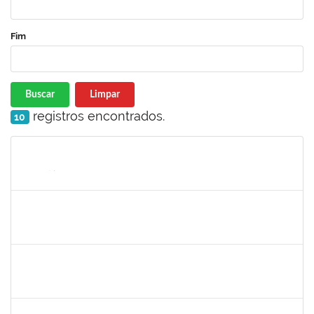
Fim
Buscar
Limpar
registros encontrados.
10
Matrícula
Nome
Cargo
Processo
Início
Fim
Status
1198810
ISABEL CRISTINA FERREIRA DOS REIS
Docente
23007.00016330/2025-08
15/09/2025
12/12/2025
Concluído
1945088
MOISES ARAUJO LIMA
Técnico
23007.00014098/2025-35
11/09/2025
10/10/2025
Concluído