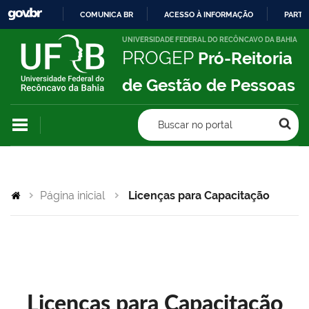
COMUNICA BR
ACESSO À INFORMAÇÃO
PARTI
IR
UNIVERSIDADE FEDERAL DO RECÔNCAVO DA BAHIA
PROGEP
Pró-Reitoria
PARA
O
de Gestão de Pessoas
CONTEÚDO
Buscar no portal
Página inicial
Licenças para Capacitação
Licenças para Capacitação