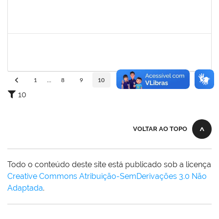
1835542
TARCISIO FERNANDES CORDEIRO
Docente
23007.00004631/2025-49
02/09/2025
30/11/2025
Concluído
1645758
LUCIA MARIA AQUINO DE QUEIROZ
Docente
23007.00010474/2025-10
02/09/2025
30/11/2025
Concluído
1
...
8
9
10
11
12
...
110
10
VOLTAR AO TOPO
Todo o conteúdo deste site está publicado sob a licença
Creative Commons Atribuição-SemDerivações 3.0 Não
Adaptada
.