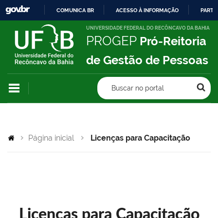
COMUNICA BR
ACESSO À INFORMAÇÃO
PARTI
IR
UNIVERSIDADE FEDERAL DO RECÔNCAVO DA BAHIA
PROGEP
Pró-Reitoria
PARA
O
de Gestão de Pessoas
CONTEÚDO
Buscar no portal
Página inicial
Licenças para Capacitação
Licenças para Capacitação