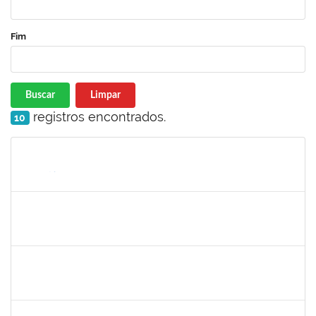
Fim
Buscar
Limpar
registros encontrados.
10
Matrícula
Nome
Cargo
Processo
Início
Fim
Status
1754512
Kátia Maria Cerqueira de Jesus Pereira
Técnico
23007.00005596/2019-08
22/07/2019
04/09/2019
Concluído
1661315
Nayara Andrade de Oliveira
Técnico
23007.0007982/2019-91
20/07/2019
17/10/2019
Concluído