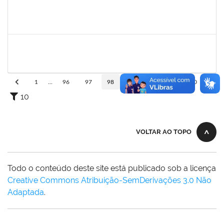
1559824
Ana Paula Comin
Docente
23007.00011942/2019-65
15/07/2019
14/10/2019
Concluído
1717913
Paloma de Sousa Pinho Freitas
Docente
23007.00009621/2019-70
11/07/2019
08/10/2019
Concluído
1
...
96
97
98
99
100
...
110
10
VOLTAR AO TOPO
Todo o conteúdo deste site está publicado sob a licença
Creative Commons Atribuição-SemDerivações 3.0 Não
Adaptada
.