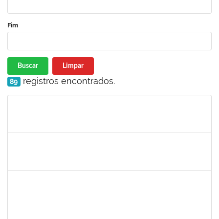
Fim
Buscar
Limpar
registros encontrados.
89
Matrícula
Nome
Cargo
Processo
Início
Fim
Status
1873900
José Francisco Coutinho
Técnico
23007.00005909/2019-93
21/05/2019
19/06/2019
Concluído
1198810
Isabel Cristina Ferreira dos Reis
Docente
23007.0006216/2019-49
15/05/2019
31/07/2019
Concluído