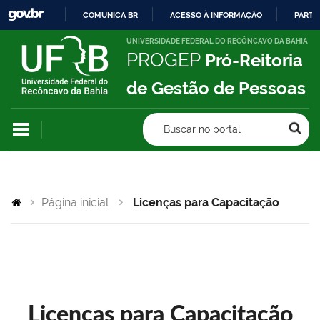
COMUNICA BR
ACESSO À INFORMAÇÃO
PARTI
IR
UNIVERSIDADE FEDERAL DO RECÔNCAVO DA BAHIA
PROGEP
Pró-Reitoria
PARA
O
de Gestão de Pessoas
CONTEÚDO
Buscar no portal
Página inicial
Licenças para Capacitação
Licenças para Capacitação