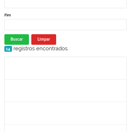
Fim
Buscar
Limpar
registros encontrados.
14
Matrícula
Nome
Cargo
Processo
Início
Fim
Status
thiago lus
30/11/-0001
30/11/-0001
Concluído
thiago lus
30/11/-0001
30/11/-0001
Concluído