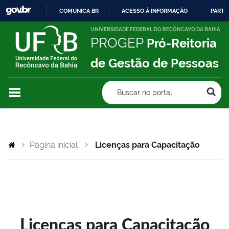
COMUNICA BR
ACESSO À INFORMAÇÃO
PARTI
IR
UNIVERSIDADE FEDERAL DO RECÔNCAVO DA BAHIA
PROGEP
Pró-Reitoria
PARA
O
de Gestão de Pessoas
CONTEÚDO
Buscar no portal
Página inicial
Licenças para Capacitação
Licenças para Capacitação