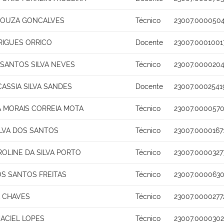
SOUZA GONCALVES
Técnico
23007.0000504
RIGUES ORRICO
Docente
23007.0001001
 SANTOS SILVA NEVES
Técnico
23007.0000204
ASSIA SILVA SANDES
Docente
23007.0002541
A MORAIS CORREIA MOTA
Técnico
23007.0000570
ILVA DOS SANTOS
Técnico
23007.0000167
ROLINE DA SILVA PORTO
Técnico
23007.0000327
OS SANTOS FREITAS
Técnico
23007.0000630
A CHAVES
Técnico
23007.0000277
ACIEL LOPES
Técnico
23007.0000302