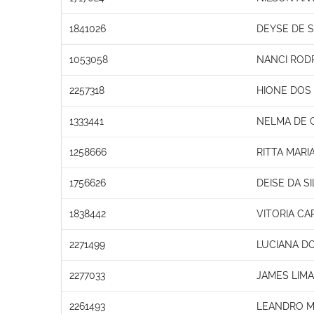
1841026
DEYSE DE 
1053058
NANCI ROD
2257318
HIONE DOS
1333441
NELMA DE C
1258666
RITTA MARI
1756626
DEISE DA S
1838442
VITORIA CA
2271499
LUCIANA D
2277033
JAMES LIM
2261493
LEANDRO M