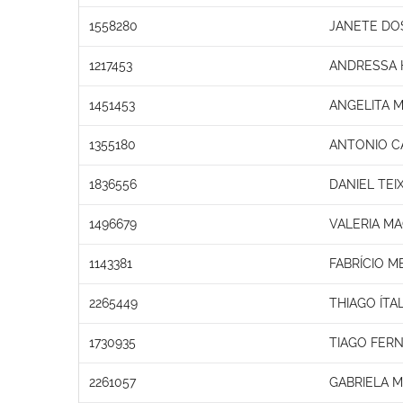
1558280
JANETE DO
1217453
ANDRESSA 
1451453
ANGELITA 
1355180
ANTONIO C
1836556
DANIEL TEI
1496679
VALERIA M
1143381
FABRÍCIO 
2265449
THIAGO ÍTA
1730935
TIAGO FER
2261057
GABRIELA M