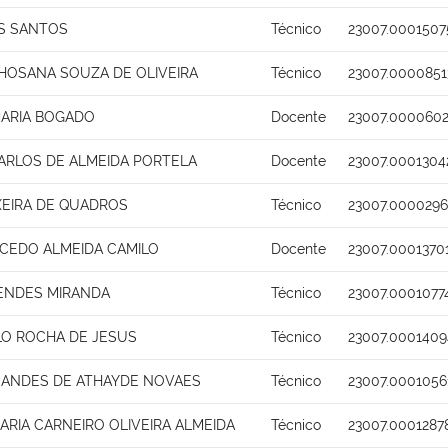
S SANTOS
Técnico
23007.0001507
HOSANA SOUZA DE OLIVEIRA
Técnico
23007.0000851
MARIA BOGADO
Docente
23007.0000602
ARLOS DE ALMEIDA PORTELA
Docente
23007.0001304
XEIRA DE QUADROS
Técnico
23007.0000296
ACEDO ALMEIDA CAMILO
Docente
23007.0001370
MENDES MIRANDA
Técnico
23007.0001077
LO ROCHA DE JESUS
Técnico
23007.0001409
NANDES DE ATHAYDE NOVAES
Técnico
23007.0001056
ARIA CARNEIRO OLIVEIRA ALMEIDA
Técnico
23007.0001287