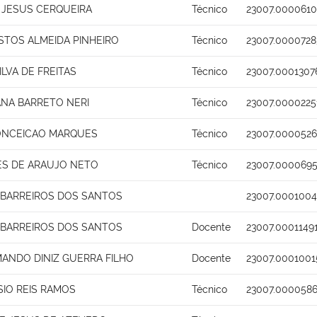
 JESUS CERQUEIRA
Técnico
23007.0000610
STOS ALMEIDA PINHEIRO
Técnico
23007.0000728
LVA DE FREITAS
Técnico
23007.0001307
ANA BARRETO NERI
Técnico
23007.0000225
ONCEICAO MARQUES
Técnico
23007.0000526
ES DE ARAUJO NETO
Técnico
23007.0000695
 BARREIROS DOS SANTOS
23007.0001004
 BARREIROS DOS SANTOS
Docente
23007.0001149
MANDO DINIZ GUERRA FILHO
Docente
23007.0001001
SIO REIS RAMOS
Técnico
23007.0000586