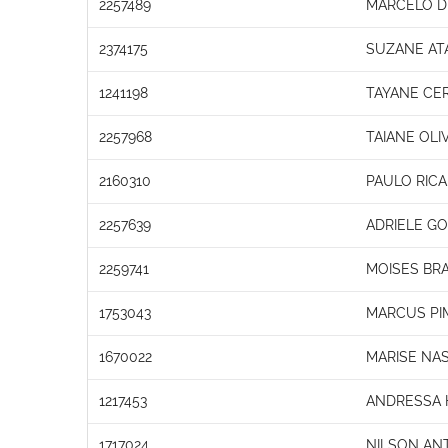
2257489
MARCELO D
2374175
SUZANE AT
1241198
TAYANE CER
2257968
TAIANE OLI
2160310
PAULO RICA
2257639
ADRIELE G
2259741
MOISES BRA
1753043
MARCUS PI
1670022
MARISE NA
1217453
ANDRESSA 
1717024
NILSON ANT