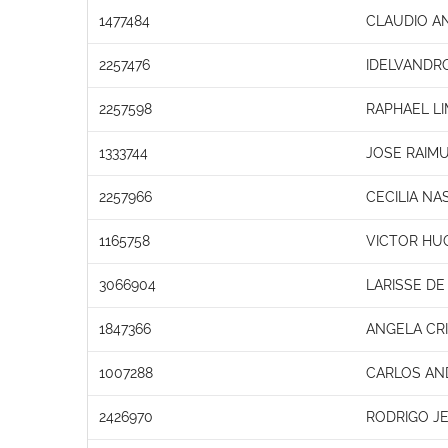
1477484
CLAUDIO A
2257476
IDELVANDRO
2257598
RAPHAEL L
1333744
JOSE RAIM
2257966
CECILIA NA
1165758
VICTOR HU
3066904
LARISSE DE 
1847366
ANGELA CRI
1007288
CARLOS AN
2426970
RODRIGO JE