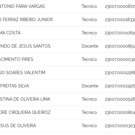
NTONIO FARIA VARGAS
Técnico
23007.0000872
 FERRAZ RIBEIRO JUNIOR
Técnico
23007.0001833
IMA COSTA
Técnico
23007.0001061
UNDO DE JESUS SANTOS
Docente
23007.0000851
SCIMENTO PIRES
Técnico
23007.0000032
GO SOARES VALENTIM
23007.0001226
FREITAS SILVA
Docente
23007.0001197
STINA DE OLIVEIRA LIMA
Técnico
23007.0000526
DRE CIRQUEIRA QUEIROZ
Técnico
23007.0000804
SUS DE OLIVEIRA
Técnico
23007.0000303