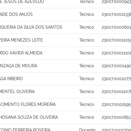
E JESUS DE AZEVEDO
Técnico
23007.0000943
AIDE DOS ANJOS
Técnico
23007.0002133
QUEIRA DA SILVA DOS SANTOS
Técnico
23007.0000601
VEIRA MENEZES LEITE
Técnico
23007.0001105
RDO XAVIER ALMEIDA
Técnico
23007.0001110
ONZAGA DE MOURA
Técnico
23007.0000490
GA RIBEIRO
Técnico
23007.0001077
MENTEL OLIVEIRA
Técnico
23007.0001207
SCIMENTO FLORES MOREIRA
Técnico
23007.0002595
HOSANA SOUZA DE OLIVEIRA
Técnico
23007.0000851
ONIO FERREIRA ROSEIRA
Docente
23007.0000705