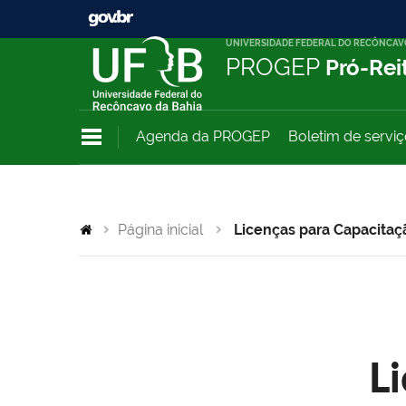
UNIVERSIDADE FEDERAL DO RECÔNCAV
PROGEP
Pró-Rei
Agenda da PROGEP
Boletim de servi
Página inicial
Licenças para Capacitaç
L