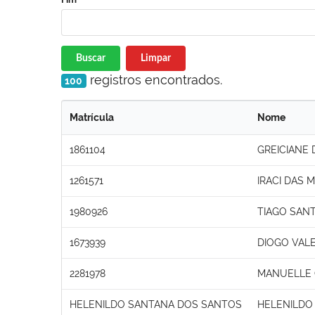
Buscar
Limpar
registros encontrados.
100
Matrícula
Nome
1861104
GREICIANE
1261571
IRACI DAS 
1980926
TIAGO SAN
1673939
DIOGO VAL
2281978
MANUELLE
HELENILDO SANTANA DOS SANTOS
HELENILDO