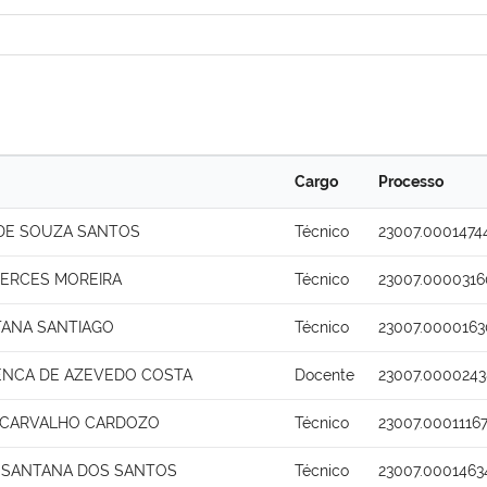
Cargo
Processo
 DE SOUZA SANTOS
Técnico
23007.0001474
MERCES MOREIRA
Técnico
23007.0000316
TANA SANTIAGO
Técnico
23007.0000163
ENCA DE AZEVEDO COSTA
Docente
23007.0000243
 CARVALHO CARDOZO
Técnico
23007.0001116
 SANTANA DOS SANTOS
Técnico
23007.0001463