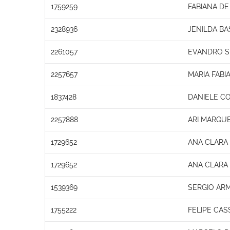
1759259
FABIANA DE
2328936
JENILDA BA
2261057
EVANDRO SI
2257657
MARIA FABI
1837428
DANIELE C
2257888
ARI MARQU
1729652
ANA CLARA
1729652
ANA CLARA
1539369
SERGIO AR
1755222
FELIPE CAS