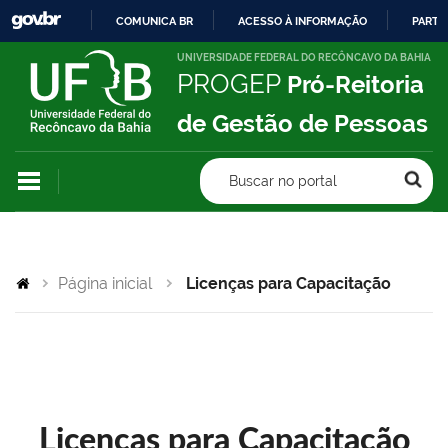
COMUNICA BR
ACESSO À INFORMAÇÃO
PARTI
IR
UNIVERSIDADE FEDERAL DO RECÔNCAVO DA BAHIA
PROGEP
Pró-Reitoria
PARA
O
de Gestão de Pessoas
CONTEÚDO
Buscar no portal
Página inicial
Licenças para Capacitação
Licenças para Capacitação