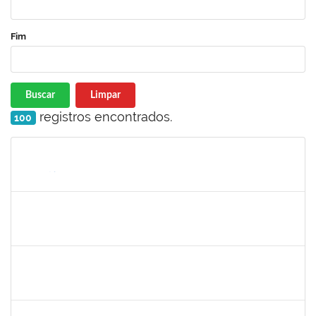
Fim
Buscar
Limpar
registros encontrados.
100
Matrícula
Nome
Cargo
Processo
Início
Fim
Status
1755222
FELIPE CASSIO REIS RAMOS
Técnico
23007.00005868/2025-18
30/06/2025
28/07/2025
Concluído
2257489
MARCELO DE JESUS DE AZEVEDO
Técnico
23007.00009439/2025-19
30/06/2025
01/08/2025
Concluído