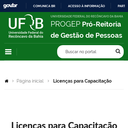
COMUNICA BR
ACESSO À INFORMAÇÃO
PARTI
IR
UNIVERSIDADE FEDERAL DO RECÔNCAVO DA BAHIA
PROGEP
Pró-Reitoria
PARA
O
de Gestão de Pessoas
CONTEÚDO
Buscar no portal
Página inicial
Licenças para Capacitação
Licenças para Capacitação