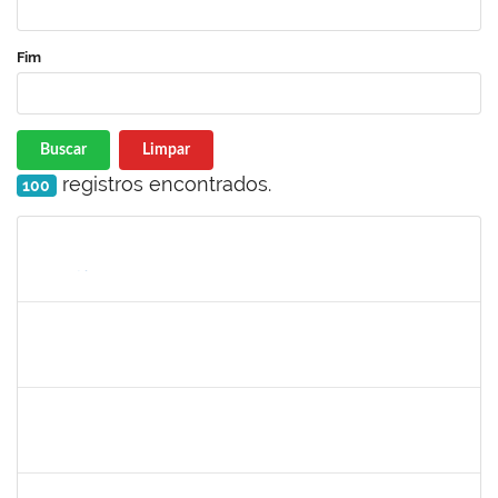
Fim
Buscar
Limpar
registros encontrados.
100
Matrícula
Nome
Cargo
Processo
Início
Fim
Status
1744844
ELAINE ANDRADE LEAL SILVA
Docente
23007.00006390/2024-89
01/09/2024
01/12/2024
Concluído
1642510
KARINA DE OLIVEIRA SANTOS CORDEIRO
Docente
23007.00030048/2023-71
01/09/2024
30/11/2024
Concluído