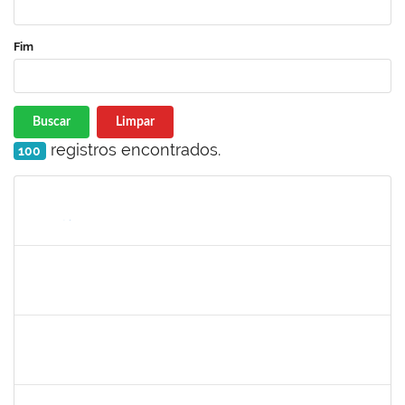
Fim
Buscar
Limpar
registros encontrados.
100
Matrícula
Nome
Cargo
Processo
Início
Fim
Status
1552735
FRANCELI DA SILVA
Docente
23007.00029893/2019-97
01/03/2024
29/05/2024
Concluído
1527446
ANA PAULA NUNES DE ABREU
Docente
23007.00030445/2023-22
01/03/2024
31/05/2024
Concluído