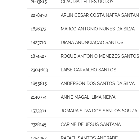
2663815
CLAUDIA TELLES GODOY
2278430
ARLIN CESAR COSTA NAFRA SANTA
1636373
MARCO ANTONIO NUNES DA SILVA
1823710
DIANA ANUNCIAÇÃO SANTOS
1874527
ROQUE ANTONIO MENEZES SANTO
2304603
LAISE CARVALHO SANTOS
1655815
ANDERSON DOS SANTOS DA SILVA
2140774
ANNE MAGALI LIMA NEIVA
1573301
JOMARA SILVA DOS SANTOS SOUZA
2328145
CARINE DE JESUS SANTANA
1754357
RAFAEL SANTOS ANDRADE