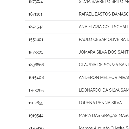
1873744
SILVIA BARRETO BRITO M
1871101
RAFAEL BASTOS DAMAS
1874542
ANA FLAVIA GOTTSCHALL
1551601
PAULO CESAR OLIVEIRA 
1573301
JOMARA SILVA DOS SAN
1836666
CLAUDIA DE SOUZA SAN
1615408
ANDERON MELHOR MIRA
1753095
LEONARDO DA SILVA SAM
1102855
LORENA PENNA SILVA
1919544
MARIA DAS GRAÇAS MAS
2170430
Marcos Augusto Oliveira S