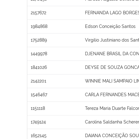
2157672
FERNANDA LAGO BORGES
1984868
Edson Conceição Santos
1752889
Virgilio Justiniano dos San
1449978
DJENANE BRASIL DA CO
1841026
DEYSE DE SOUZA GONC
2142201
WINNIE MALI SAMPAIO LI
1546467
CARLA FERNANDES MAC
1151118
Tereza Maria Duarte Falco
1749124
Carolina Saldanha Schere
1652145
DAIANA CONCEIÇÃO SO