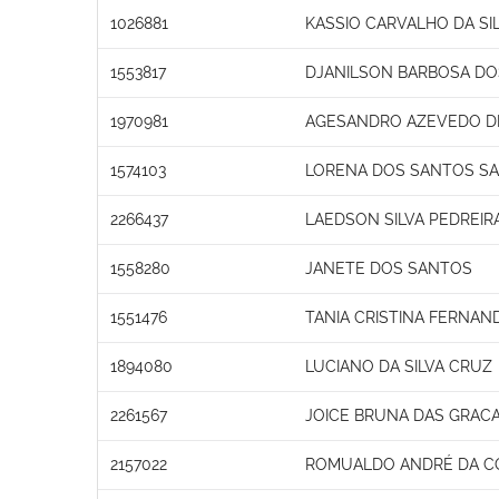
1026881
KASSIO CARVALHO DA SI
1553817
DJANILSON BARBOSA D
1970981
AGESANDRO AZEVEDO D
1574103
LORENA DOS SANTOS S
2266437
LAEDSON SILVA PEDREIR
1558280
JANETE DOS SANTOS
1551476
TANIA CRISTINA FERNAN
1894080
LUCIANO DA SILVA CRUZ
2261567
JOICE BRUNA DAS GRAC
2157022
ROMUALDO ANDRÉ DA C