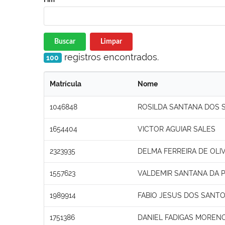
Buscar
Limpar
registros encontrados.
100
Matrícula
Nome
1046848
ROSILDA SANTANA DOS 
1654404
VICTOR AGUIAR SALES
2323935
DELMA FERREIRA DE OLI
1557623
VALDEMIR SANTANA DA 
1989914
FABIO JESUS DOS SANT
1751386
DANIEL FADIGAS MOREN