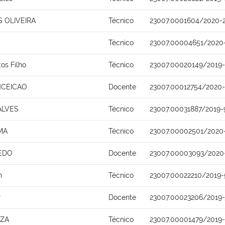
 OLIVEIRA
Técnico
23007.0001604/2020-
Técnico
23007.00004651/2020
tos Filho
Técnico
23007.00020149/2019-
NCEICAO
Docente
23007.00012754/2020
ALVES
Técnico
23007.00031887/2019-
MA
Técnico
23007.00002501/2020
EDO
Docente
23007.00003093/2020
n
Técnico
23007.00022210/2019-
r
Docente
23007.00023206/2019-
UZA
Técnico
23007.00001479/2019