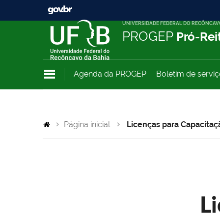
UNIVERSIDADE FEDERAL DO RECÔNCAV
PROGEP
Pró-Rei
Agenda da PROGEP
Boletim de servi
Página inicial
Licenças para Capacitaç
L