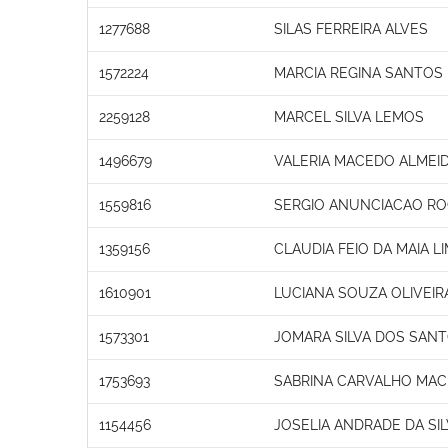
1277688
SILAS FERREIRA ALVES
1572224
MARCIA REGINA SANTOS 
2259128
MARCEL SILVA LEMOS
1496679
VALERIA MACEDO ALMEI
1559816
SERGIO ANUNCIACAO R
1359156
CLAUDIA FEIO DA MAIA L
1610901
LUCIANA SOUZA OLIVEIR
1573301
JOMARA SILVA DOS SAN
1753693
SABRINA CARVALHO MA
1154456
JOSELIA ANDRADE DA SI