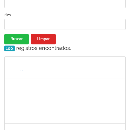
Fim
Buscar
Limpar
registros encontrados.
100
Matrícula
Nome
Cargo
Processo
Início
Fim
Status
1152634
LUCIANO BORGES FREIRE
Técnico
23007.00020714/2025-77
01/10/2025
30/10/2025
Concluído
1135583
CRISTIANO BASTOS DOS SANTOS
Técnico
23007.00021162/2025-09
01/10/2025
29/12/2025
Concluído