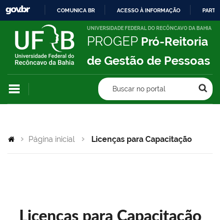
COMUNICA BR
ACESSO À INFORMAÇÃO
PARTI
IR
UNIVERSIDADE FEDERAL DO RECÔNCAVO DA BAHIA
PROGEP
Pró-Reitoria
PARA
O
de Gestão de Pessoas
CONTEÚDO
Buscar no portal
Página inicial
Licenças para Capacitação
Licenças para Capacitação