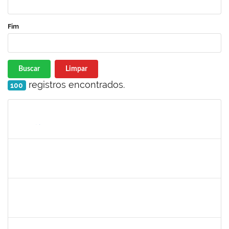
Fim
Buscar
Limpar
registros encontrados.
100
Matrícula
Nome
Cargo
Processo
Início
Fim
Status
1449978
DJENANE BRASIL DA CONCEICAO
Docente
23007.00012754/2020-60
21/09/2020
20/12/2020
Concluído
1841026
DEYSE DE SOUZA GONCALVES
Técnico
23007.00031887/2019-94
07/09/2020
05/12/2020
Concluído