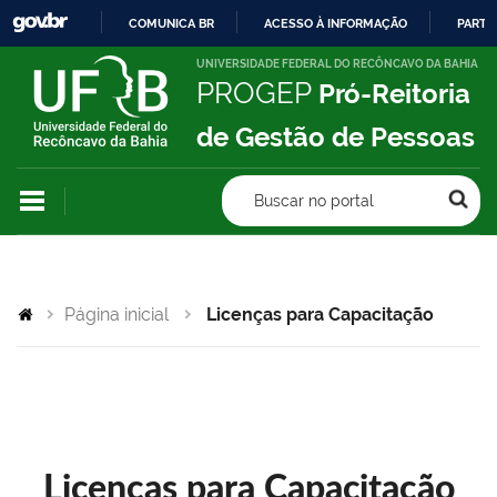
COMUNICA BR
ACESSO À INFORMAÇÃO
PARTI
IR
UNIVERSIDADE FEDERAL DO RECÔNCAVO DA BAHIA
PROGEP
Pró-Reitoria
PARA
O
de Gestão de Pessoas
CONTEÚDO
Buscar no portal
Página inicial
Licenças para Capacitação
Licenças para Capacitação