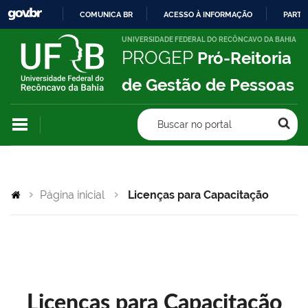
COMUNICA BR
ACESSO À INFORMAÇÃO
PARTI
IR
UNIVERSIDADE FEDERAL DO RECÔNCAVO DA BAHIA
PROGEP
Pró-Reitoria
PARA
O
de Gestão de Pessoas
CONTEÚDO
Buscar no portal
Página inicial
Licenças para Capacitação
Licenças para Capacitação