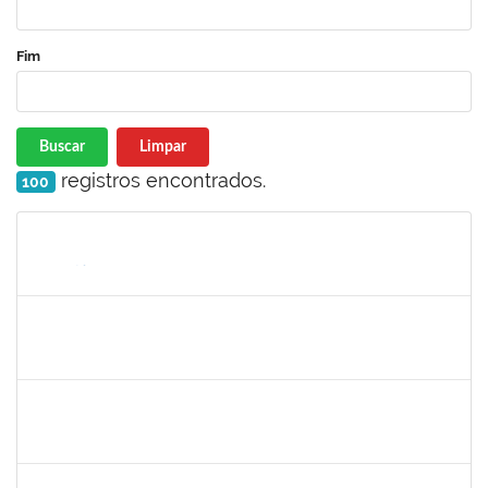
Fim
Buscar
Limpar
registros encontrados.
100
Matrícula
Nome
Cargo
Processo
Início
Fim
Status
2826117
Leandro Alex dos Santos da Silva
Técnico
2300700025154/2019-10
02/03/2020
01/06/2020
Concluído
1835680
Vanhise da Silva Ribeiro
Técnico
2300700025553/2019-04
02/03/2020
02/06/2020
Concluído