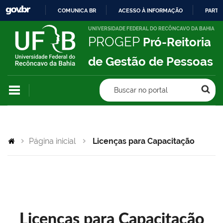
COMUNICA BR
ACESSO À INFORMAÇÃO
PARTI
IR
UNIVERSIDADE FEDERAL DO RECÔNCAVO DA BAHIA
PROGEP
Pró-Reitoria
PARA
O
de Gestão de Pessoas
CONTEÚDO
Buscar no portal
Página inicial
Licenças para Capacitação
Licenças para Capacitação