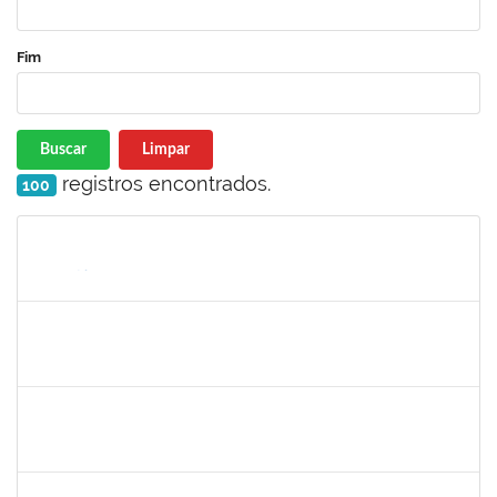
Fim
Buscar
Limpar
registros encontrados.
100
Matrícula
Nome
Cargo
Processo
Início
Fim
Status
1673939
Diogo Valença de Azevedo Costa
Docente
23007.00011289/2019-42
01/10/2019
30/11/2019
Concluído
1574089
Jose Raimundo Paim de Almeida
Técnico
23007.00016636/2019-09
01/10/2019
30/12/2019
Concluído