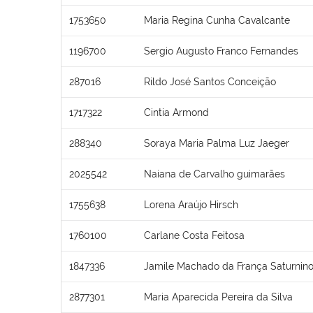
1753650
Maria Regina Cunha Cavalcante
1196700
Sergio Augusto Franco Fernandes
287016
Rildo José Santos Conceição
1717322
Cintia Armond
288340
Soraya Maria Palma Luz Jaeger
2025542
Naiana de Carvalho guimarães
1755638
Lorena Araújo Hirsch
1760100
Carlane Costa Feitosa
1847336
Jamile Machado da França Saturnin
2877301
Maria Aparecida Pereira da Silva