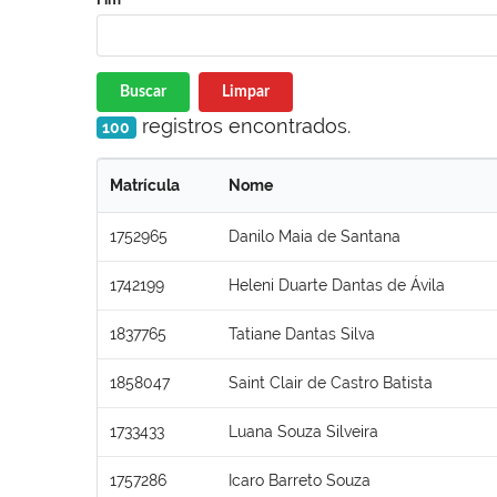
Buscar
Limpar
registros encontrados.
100
Matrícula
Nome
1752965
Danilo Maia de Santana
1742199
Heleni Duarte Dantas de Ávila
1837765
Tatiane Dantas Silva
1858047
Saint Clair de Castro Batista
1733433
Luana Souza Silveira
1757286
Icaro Barreto Souza