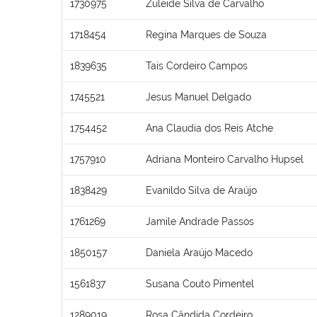
1730975
Zuleide Silva de Carvalho
1718454
Regina Marques de Souza
1839635
Tais Cordeiro Campos
1745521
Jesus Manuel Delgado
1754452
Ana Claudia dos Reis Atche
1757910
Adriana Monteiro Carvalho Hupsel
1838429
Evanildo Silva de Araújo
1761269
Jamile Andrade Passos
1850157
Daniela Araújo Macedo
1561837
Susana Couto Pimentel
1289019
Rosa Cândida Cordeiro