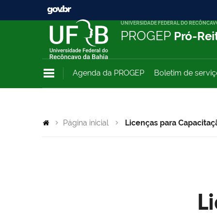
UNIVERSIDADE FEDERAL DO RECÔNCAV
PROGEP
Pró-Rei
Agenda da PROGEP
Boletim de servi
Página inicial
Licenças para Capacitaç
L