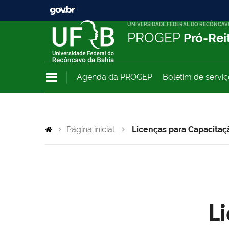
UNIVERSIDADE FEDERAL DO RECÔNCAV
PROGEP
Pró-Rei
Agenda da PROGEP
Boletim de servi
Página inicial
Licenças para Capacitaç
L