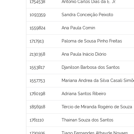
1754538
Antonio Carlos Dias da E. Jr.
1093359
Sandra Conceição Peixoto
1559824
Ana Paula Comin
1717913
Paloma de Sousa Pinho Freitas
2130358
Ana Paula Inácio Diório
1553817
Djanilson Barbosa dos Santos
1557753
Mariana Andrea da Silva Casali Simõ
1760198
Adriana Santos Ribeiro
1856918
Tércio de Miranda Rogério de Souza
1761110
Thainan Souza dos Santos
1730935
Tiago Fernandes Athayde Novaes