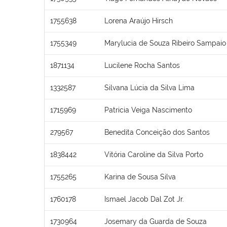
1755638
Lorena Araújo Hirsch
1755349
Marylucia de Souza Ribeiro Sampaio
1871134
Lucilene Rocha Santos
1332587
Silvana Lúcia da Silva Lima
1715969
Patricia Veiga Nascimento
279567
Benedita Conceição dos Santos
1838442
Vitória Caroline da Silva Porto
1755265
Karina de Sousa Silva
1760178
Ismael Jacob Dal Zot Jr.
1730964
Josemary da Guarda de Souza