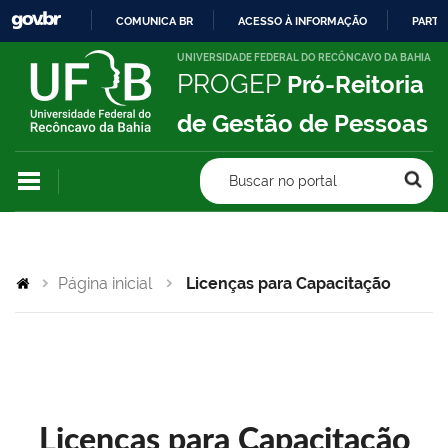
COMUNICA BR
ACESSO À INFORMAÇÃO
PARTI
IR
UNIVERSIDADE FEDERAL DO RECÔNCAVO DA BAHIA
PROGEP
Pró-Reitoria
PARA
O
de Gestão de Pessoas
CONTEÚDO
Buscar no portal
Página inicial
Licenças para Capacitação
Licenças para Capacitação