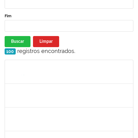
Fim
Buscar
Limpar
registros encontrados.
100
Matrícula
Nome
Cargo
Processo
Início
Fim
Status
1864324
Juliana alves Braga
Técnico
23007.00016262/2019-19
05/08/2019
04/11/2019
Concluído
1730975
Zuleide Silva de Carvalho
Técnico
23007.00013995/2019-21
04/08/2019
02/09/2019
Concluído