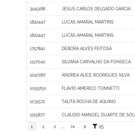
3145188
JESUS CARLOS DELGADO GARCIA
1822447
LUCAS AMARAL MARTINS
1822447
LUCAS AMARAL MARTINS
1757841
DEBORA ALVES FEITOSA
1127040
SILVANA CARVALHO DA FONSECA
1047287
ANDREA ALICE RODRIGUES SILVA
1059750
FLAVIO AMERICO TONNETTI
1031572
TALITA ROCHA DE AQUINO
1215877
CLAUDIO MANOEL DUARTE DE SO
15
1
2
3
...
74