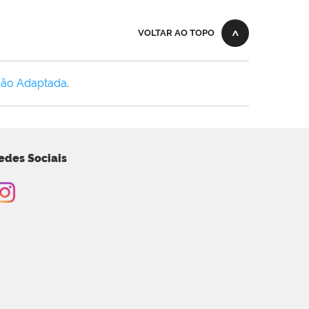
VOLTAR AO TOPO
Não Adaptada
.
edes Sociais