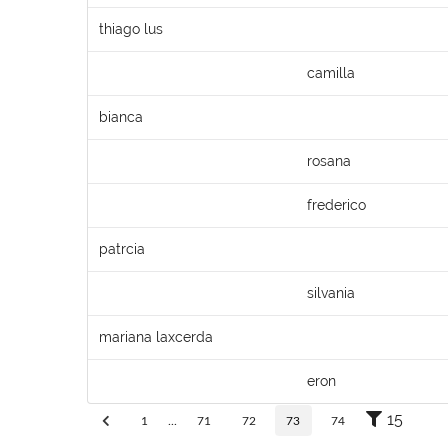
thiago lus
camilla
bianca
rosana
frederico
patrcia
silvania
mariana laxcerda
eron
15
1
...
71
72
73
74