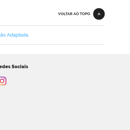
VOLTAR AO TOPO
Não Adaptada
.
edes Sociais