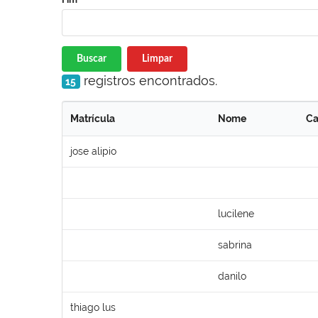
Buscar
Limpar
registros encontrados.
15
Matrícula
Nome
Ca
jose alipio
lucilene
sabrina
danilo
thiago lus