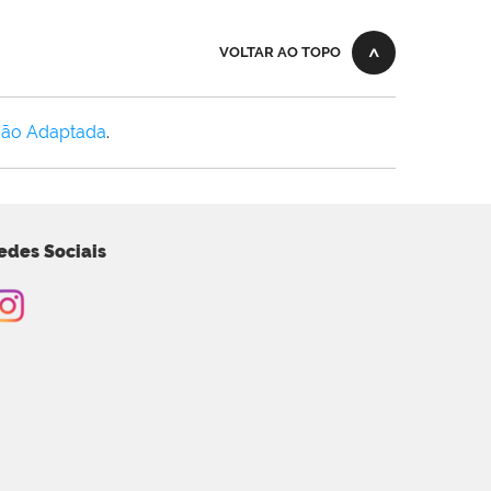
VOLTAR AO TOPO
Não Adaptada
.
edes Sociais