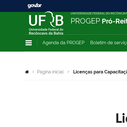
UNIVERSIDADE FEDERAL DO RECÔNCAV
PROGEP
Pró-Rei
Agenda da PROGEP
Boletim de servi
Página inicial
Licenças para Capacitaç
L