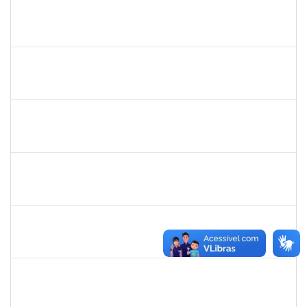
1870820
CAROLINE SANTIAGO BARBOSA SOUZA
Técnico
23007.00000881/2025-31
05/05/2025
18/06/2025
Concluído
2328145
CARINE DE JESUS SANTANA
Técnico
23007.00002973/2025-98
05/05/2025
19/05/2025
Concluído
2323921
ALINE BARBOSA DE OLIVEIRA
Técnico
23007.00006305/2025-53
05/05/2025
05/06/2025
Concluído
1839639
ANTONIO JOSE SALES SOUZA
Técnico
23007.00004971/2025-84
01/05/2025
30/05/2025
Concluído
1581059
EVANDRO FERRAZ POSSIDONIO
Técnico
23007.00004979/2025-62
01/05/2025
29/07/2025
Concluído
1553844
JOANITO DE ANDRADE OLIVEIRA
Docente
23007.00007281/2025-85
01/05/2025
29/07/2025
Concluído