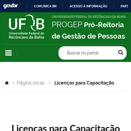
COMUNICA BR
ACESSO À INFORMAÇÃO
PARTI
IR
UNIVERSIDADE FEDERAL DO RECÔNCAVO DA BAHIA
PROGEP
Pró-Reitoria
PARA
O
de Gestão de Pessoas
CONTEÚDO
Buscar no portal
Página inicial
Licenças para Capacitação
Licenças para Capacitação