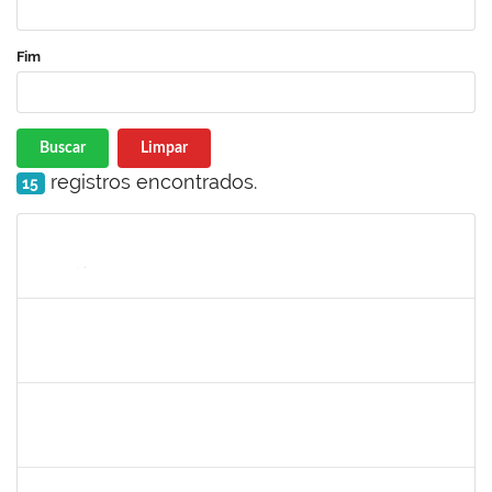
Fim
Buscar
Limpar
registros encontrados.
15
Matrícula
Nome
Cargo
Processo
Início
Fim
Status
2277033
JAMES LIMA CHAVES
Técnico
23007.00002772/2025-93
19/05/2025
17/08/2025
Concluído
2261493
LEANDRO MACIEL LOPES
Técnico
23007.00003021/2025-63
19/05/2025
17/06/2025
Concluído