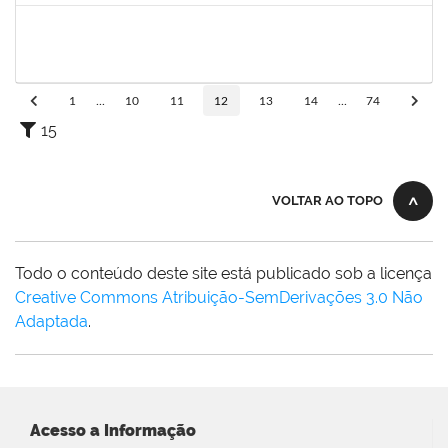
2267153
CRISTIANE BORGES PINHEIRO
Técnico
23007.00001445/2025-32
28/04/2025
26/07/2025
Concluído
1
...
10
11
12
13
14
...
74
15
VOLTAR AO TOPO
Todo o conteúdo deste site está publicado sob a licença
Creative Commons Atribuição-SemDerivações 3.0 Não
Adaptada
.
Acesso a Informação