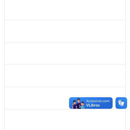
1844377
LYS MARIA VINHAES DANTAS
Docente
23007.00015361/2025-78
22/09/2025
20/12/2025
Concluído
2314787
JULIANA NEVES BARROS
23007.00016230/2025-89
22/09/2025
20/12/2025
Concluído
2257947
MARIA FERNANDA ARCANJO DE ALMEIDA
Técnico
23007.00011722/2025-70
16/09/2025
14/12/2025
Concluído
1046848
ROSILDA SANTANA DOS SANTOS
Técnico
23007.00017283/2025-79
16/09/2025
30/09/2025
Concluído
1931551
ISIS JULIANA FIGUEIREDO DE BARROS
Docente
23007.00012270/2025-18
15/09/2025
13/12/2025
Concluído
2316717
LUIS HENRIQUE BARBOSA LEAL MARANHAO
Docente
23007.00010970/2025-04
15/09/2025
13/12/2025
Concluído