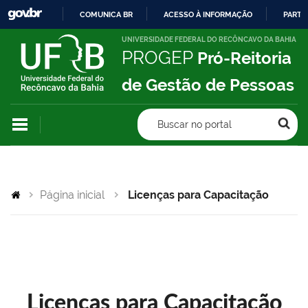
COMUNICA BR
ACESSO À INFORMAÇÃO
PARTI
IR
UNIVERSIDADE FEDERAL DO RECÔNCAVO DA BAHIA
PROGEP
Pró-Reitoria
PARA
O
de Gestão de Pessoas
CONTEÚDO
Buscar no portal
Página inicial
Licenças para Capacitação
Licenças para Capacitação