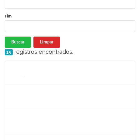
Fim
Buscar
Limpar
registros encontrados.
15
Matrícula
Nome
Cargo
Processo
Início
Fim
Status
1152634
LUCIANO BORGES FREIRE
Técnico
23007.00020714/2025-77
01/10/2025
30/10/2025
Concluído
1135583
CRISTIANO BASTOS DOS SANTOS
Técnico
23007.00021162/2025-09
01/10/2025
29/12/2025
Concluído