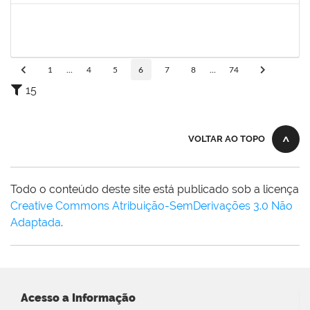
1198810
ISABEL CRISTINA FERREIRA DOS REIS
Docente
23007.00016330/2025-08
15/09/2025
12/12/2025
Concluído
1
...
4
5
6
7
8
...
74
15
VOLTAR AO TOPO
Todo o conteúdo deste site está publicado sob a licença
Creative Commons Atribuição-SemDerivações 3.0 Não
Adaptada
.
Acesso a Informação