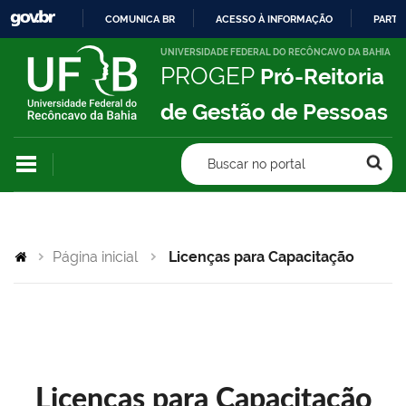
COMUNICA BR
ACESSO À INFORMAÇÃO
PARTI
IR
UNIVERSIDADE FEDERAL DO RECÔNCAVO DA BAHIA
PROGEP
Pró-Reitoria
PARA
O
de Gestão de Pessoas
CONTEÚDO
Buscar no portal
Página inicial
Licenças para Capacitação
Licenças para Capacitação