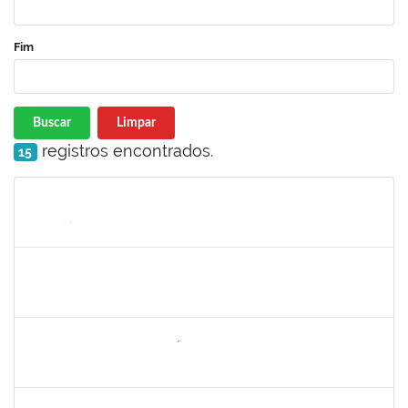
Fim
Buscar
Limpar
registros encontrados.
15
Matrícula
Nome
Cargo
Processo
Início
Fim
Status
1752965
Danilo Maia de Santana
Técnico
23007.00019971/2019-77
16/09/2019
16/10/2019
Concluído
1742199
Heleni Duarte Dantas de Ávila
Docente
23007.00016198/2019-98
16/09/2019
15/12/2019
Concluído