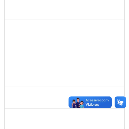
287016
Rildo José Santos Conceição
Técnico
23007.00018905/2019-50
05/09/2019
04/11/2019
Concluído
1717322
Cintia Armond
Docente
23007.00011909/2019-83
03/09/2019
03/12/2019
Concluído
288340
Soraya Maria Palma Luz Jaeger
Docente
23007.00018195/2018-17
02/09/2019
01/12/2019
Concluído
2025542
Naiana de Carvalho guimarães
Técnico
23007.0007300/2019-75
02/09/2019
31/10/2019
Concluído
1755638
Lorena Araújo Hirsch
Técnico
23007.0009956/2019-46
02/09/2019
01/10/2019
Concluído
1760100
Carlane Costa Feitosa
Técnico
23007.00005477/2019-20
02/09/2019
01/10/2019
Concluído