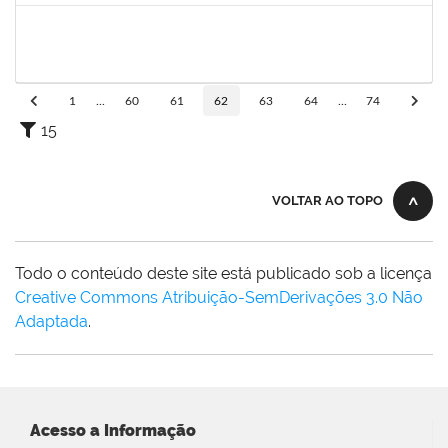
1847336
Jamile Machado da França Saturnino
Técnico
23007.00012163/2019-15
02/09/2019
01/12/2019
Concluído
1
...
60
61
62
63
64
...
74
15
VOLTAR AO TOPO
Todo o conteúdo deste site está publicado sob a licença
Creative Commons Atribuição-SemDerivações 3.0 Não
Adaptada
.
Acesso a Informação