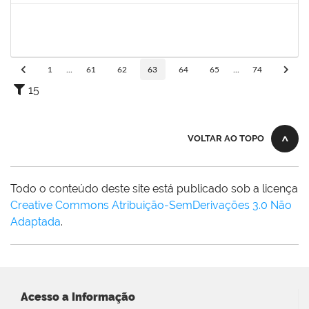
1557623
Valdemir Santana da Paz
Técnico
23007.00004443/2019-02
05/08/2019
04/11/2019
Concluído
1
...
61
62
63
64
65
...
74
15
VOLTAR AO TOPO
Todo o conteúdo deste site está publicado sob a licença
Creative Commons Atribuição-SemDerivações 3.0 Não
Adaptada
.
Acesso a Informação