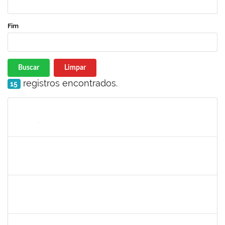
Fim
Buscar
Limpar
registros encontrados.
15
Matrícula
Nome
Cargo
Processo
Início
Fim
Status
1673939
Diogo Valença de Azevedo Costa
Docente
23007.00011289/2019-42
01/09/2019
30/09/2019
Concluído
1556997
Rita de Cássia Silva Doria
Docente
23007.00011318/2019-35
01/09/2019
30/11/2019
Concluído