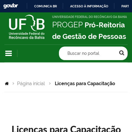
COMUNICA BR
ACESSO À INFORMAÇÃO
PARTI
IR
UNIVERSIDADE FEDERAL DO RECÔNCAVO DA BAHIA
PROGEP
Pró-Reitoria
PARA
O
de Gestão de Pessoas
CONTEÚDO
Buscar no portal
Página inicial
Licenças para Capacitação
Licenças para Capacitação