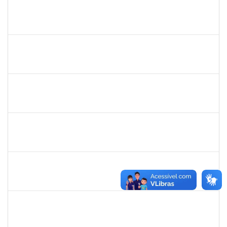
1567525
Neilton da Silva
Docente
23007.00017511/2019-52
19/08/2019
18/11/2019
Concluído
1753026
Osman de Souza Lemos
Técnico
23007.00019048/2019-69
16/08/2019
15/11/2019
Concluído
1647923
José Sérgio Santos da Silva
Técnico
23007.00009373/2019-73
13/08/2019
12/11/2019
Concluído
1754170
François Santos de Brito
Técnico
23007.00018577/2019-79
12/08/2019
11/10/2019
Concluído
1761266
Joel Carlos Coutinho da Silva Filho
Técnico
23007.00002833/2019-16
06/08/2019
04/10/2019
Concluído
1753005
Jadmilson da Cruz Dias
Técnico
23007.00001609/2019-84
05/08/2019
02/11/2019
Concluído